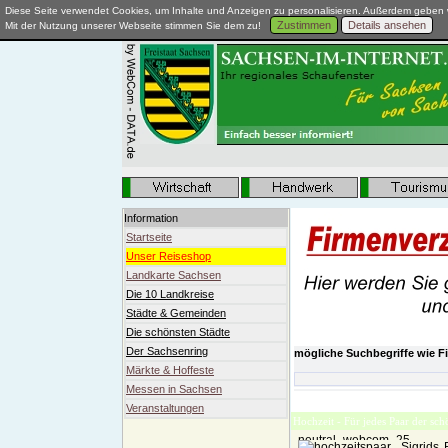
Diese Seite verwendet Cookies, um Inhalte und Anzeigen zu personalisieren. Außerdem geben w
Zustimmen
Details ansehen
Mit der Nutzung unserer Webseite stimmen Sie dem zu!
Information
Startseite
Unser Reiseshop
Landkarte Sachsen
Die 10 Landkreise
Städte & Gemeinden
Die schönsten Städte
Der Sachsenring
mögliche Suchbegriffe wie Fi
Märkte & Hoffeste
Messen in Sachsen
Inspirierende Hochzeitsflori
Veranstaltungen
Hochzeit - Für jedes Paar der sc
Sigrids 