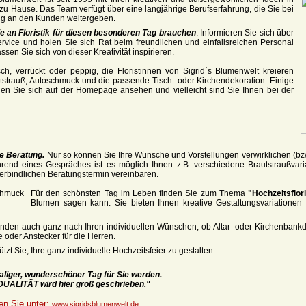
u Hause. Das Team verfügt über eine langjährige Berufserfahrung, die Sie bei
ung an den Kunden weitergeben.
ie an Floristik für diesen besonderen Tag brauchen
. Informieren Sie sich über
rvice und holen Sie sich Rat beim freundlichen und einfallsreichen Personal
sen Sie sich von dieser Kreativität inspirieren.
ch, verrückt oder peppig, die Floristinnen von Sigrid´s Blumenwelt kreieren
strauß, Autoschmuck und die passende Tisch- oder Kirchendekoration. Einige
en Sie sich auf der Homepage ansehen und vielleicht sind Sie Ihnen bei der
he Beratung.
Nur so können Sie Ihre Wünsche und Vorstellungen verwirklichen (b
hrend eines Gespräches ist es möglich Ihnen z.B. verschiedene Brautstraußvar
erbindlichen Beratungstermin vereinbaren.
Für den schönsten Tag im Leben finden Sie zum Thema
"Hochzeitsflori
Blumen sagen kann. Sie bieten Ihnen kreative Gestaltungsvariationen
nden auch ganz nach Ihren individuellen Wünschen, ob Altar- oder Kirchenbankd
 oder Anstecker für die Herren.
tzt Sie, Ihre ganz individuelle Hochzeitsfeier zu gestalten.
maliger, wunderschöner Tag für Sie werden.
IDUALITÄT w
ird hier groß geschrieben."
en Sie unter:
www.sigridsblumenwelt.de