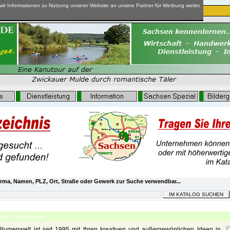
ir Informationen zu Nutzung unserer Website an unsere Partner für Werbung weiter.
rma, Namen, PLZ, Ort, Straße oder Gewerk zur Suche verwendbar...
stik - für den schönsten Tag im Leben.
hönste Tag im Leben.
Blumenwelt ist seit 1995 mit Ihren kreativen und außergewönlichen Ideen in