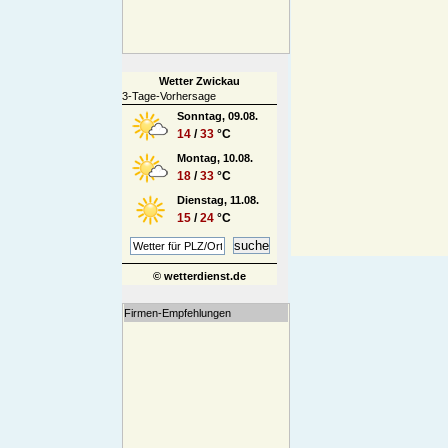
Wetter Zwickau
3-Tage-Vorhersage
Sonntag, 09.08.
14
/
33
°C
Montag, 10.08.
18
/
33
°C
Dienstag, 11.08.
15
/
24
°C
© wetterdienst.de
Firmen-Empfehlungen