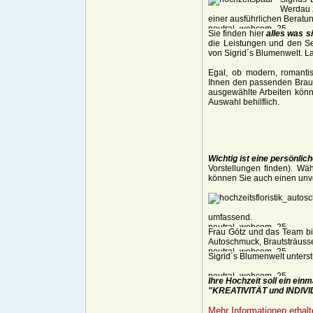
Werdau z
einer ausführlichen Berat
Sie finden hier
alles was s
die Leistungen und den Se
von Sigrid´s Blumenwelt. Las
Egal, ob modern, romantis
Ihnen den passenden Braut
ausgewählte Arbeiten könn
Auswahl behilflich.
Wichtig ist eine persönlic
Vorstellungen finden). Wä
können Sie auch einen unv
umfassend.
Frau Götz und das Team bi
Autoschmuck, Brautsträusse
Sigrid´s Blumenwelt unterstü
Ihre Hochzeit soll ein ein
"KREATIVITÄT und INDIV
Mehr Informationen erhalt