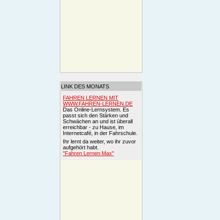
LINK DES MONATS
FAHREN LERNEN MIT
WWW.FAHREN-LERNEN.DE
Das Online-Lernsystem. Es
passt sich den Stärken und
Schwächen an und ist überall
erreichbar - zu Hause, im
Internetcafé, in der Fahrschule.
Ihr lernt da weiter, wo ihr zuvor
aufgehört habt.
"Fahren Lernen Max"