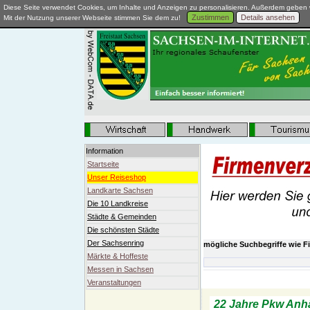
Diese Seite verwendet Cookies, um Inhalte und Anzeigen zu personalisieren. Außerdem geben w
Zustimmen
Details ansehen
Mit der Nutzung unserer Webseite stimmen Sie dem zu!
Information
Startseite
Unser Reiseshop
Landkarte Sachsen
Die 10 Landkreise
Städte & Gemeinden
Die schönsten Städte
Der Sachsenring
mögliche Suchbegriffe wie Fi
Märkte & Hoffeste
Messen in Sachsen
22 Jahre Pkw Anhänger Jasch
Veranstaltungen
22 Jahre Pkw Anh