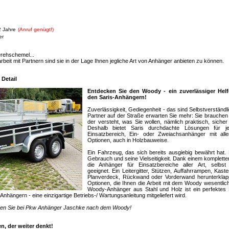
2 Jahre
(Anruf genügt!)
er
Drehschemel...
eit mit Partnern sind sie in der Lage Ihnen jegliche Art von Anhänger anbieten zu können.
 Detail
Entdecken Sie den Woody - ein zuverlässiger Helf
den Saris-Anhängern!
Zuverlässigkeit, Gediegenheit - das sind Selbstverständl
Partner auf der Straße erwarten Sie mehr: Sie brauchen ei
der versteht, was Sie wollen, nämlich praktisch, siche
Deshalb bietet Saris durchdachte Lösungen für 
Einsatzbereich, Ein- oder Zweiachsanhänger mit all
Optionen, auch in Holzbauweise.
Ein Fahrzeug, das sich bereits ausgiebig bewährt hat
Gebrauch und seine Vielseitigkeit. Dank einem komplet
die Anhänger für Einsatzbereiche aller Art, selbst
geeignet. Ein Leitergitter, Stützen, Auffahrrampen, Kas
Planverdeck, Rückwand oder Vorderwand herunterklappb
Optionen, die Ihnen die Arbeit mit dem Woody wesentlic
Woody-Anhänger aus Stahl und Holz ist ein perfektes
Anhängern - eine einzigartige Betriebs-/ Wartungsanleitung mitgeliefert wird.
agen Sie bei Pkw Anhänger Jaschke nach dem Woody!
n, der weiter denkt!