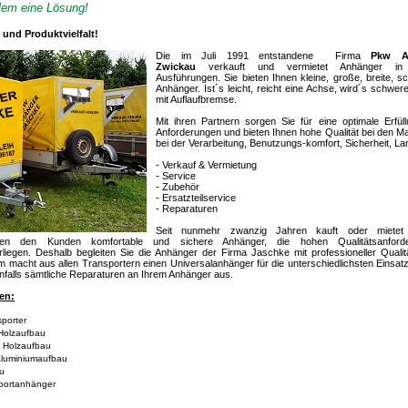
blem eine Lösung!
 und Produktvielfalt!
Die im Juli 1991 entstandene Firma
Pkw A
Zwickau
verkauft und vermietet Anhänger in 
Ausführungen. Sie bieten Ihnen kleine, große, breite, 
Anhänger. Ist´s leicht, reicht eine Achse, wird´s schwer
mit Auflaufbremse.
Mit ihren Partnern sorgen Sie für eine optimale Erfü
Anforderungen und bieten Ihnen hohe Qualität bei den Mat
bei der Verarbeitung, Benutzungs-komfort, Sicherheit, La
- Verkauf & Vermietung
- Service
- Zubehör
- Ersatzteilservice
- Reparaturen
Seit nunmehr zwanzig Jahren kauft oder mietet
en den Kunden komfortable und sichere Anhänger, die hohen Qualitätsanford
erliegen. Deshalb begleiten Sie die Anhänger der Firma Jaschke mit professioneller Quali
macht aus allen Transportern einen Universalanhänger für die unterschiedlichsten Einsat
falls sämtliche Reparaturen an Ihrem Anhänger aus.
en:
porter
Holzaufbau
 Holzaufbau
Aluminiumaufbau
u
portanhänger