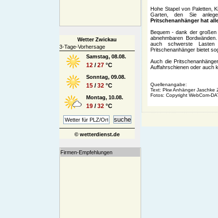
Hohe Stapel von Paletten, K
Garten, den Sie anleg
Pritschenanhänger hat alle
Bequem - dank der großen 
abnehmbaren Bordwänden. U
Wetter Zwickau
auch schwerste Lasten 
3-Tage-Vorhersage
Pritschenanhänger bietet sog
Samstag, 08.08.
Auch die Pritschenanhänger 
12
/
27
°C
Auffahrschienen oder auch 
Sonntag, 09.08.
Quellenangabe:
15
/
32
°C
Text: Pkw Anhänger Jaschke 
Fotos: Copyright WebCom-DA
Montag, 10.08.
19
/
32
°C
© wetterdienst.de
Firmen-Empfehlungen