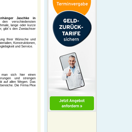
nhänger Jaschke in
den verschiedensten
schmale, lange oder kurze
er, gibt´s den Zweiachser
llung Ihrer Wünsche und
erialien, Konstruktionen,
nglebigkeit und Service.
 man sich hier einen
erungen und strengen
tät auf allen Wegen. Das
zbereiche. Die Firma Pkw