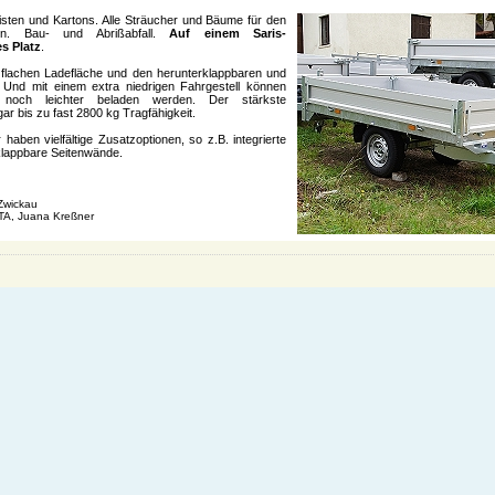
isten und Kartons. Alle Sträucher und Bäume für den
en. Bau- und Abrißabfall.
Auf einem Saris-
s Platz
.
flachen Ladefläche und den herunterklappbaren und
nd mit einem extra niedrigen Fahrgestell können
noch leichter beladen werden. Der stärkste
ar bis zu fast 2800 kg Tragfähigkeit.
haben vielfältige Zusatzoptionen, so z.B. integrierte
klappbare Seitenwände.
Zwickau
TA, Juana Kreßner