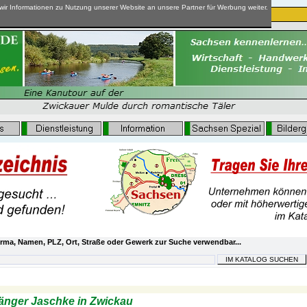
ir Informationen zu Nutzung unserer Website an unsere Partner für Werbung weiter.
rma, Namen, PLZ, Ort, Straße oder Gewerk zur Suche verwendbar...
ke in Zwickau - Für jedes Transportproblem eine Lösung!
änger Jaschke in Zwickau