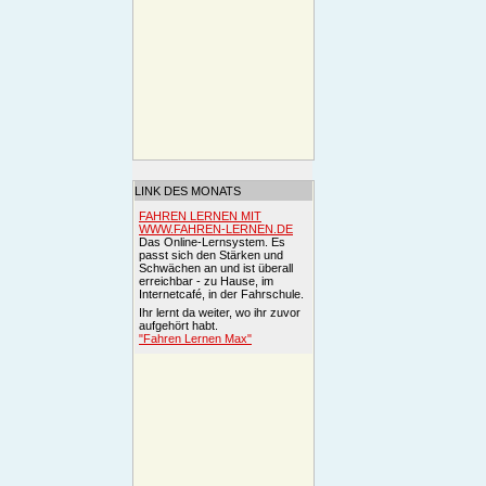
LINK DES MONATS
FAHREN LERNEN MIT
WWW.FAHREN-LERNEN.DE
Das Online-Lernsystem. Es
passt sich den Stärken und
Schwächen an und ist überall
erreichbar - zu Hause, im
Internetcafé, in der Fahrschule.
Ihr lernt da weiter, wo ihr zuvor
aufgehört habt.
"Fahren Lernen Max"