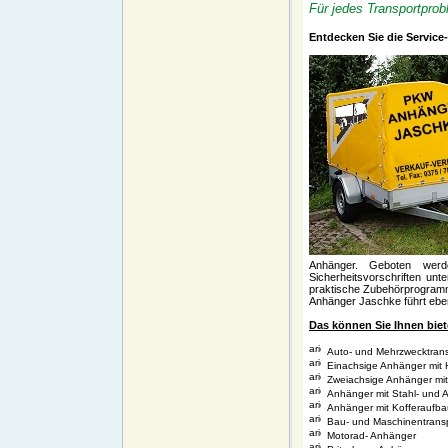
Für jedes Transportpro
Entdecken Sie die Service-
Anhänger. Geboten werd
Sicherheitsvorschriften unt
praktische Zubehörprogramm 
Anhänger Jaschke führt eben
Das können Sie Ihnen biet
Auto- und Mehrzwecktrans
Einachsige Anhänger mit 
Zweiachsige Anhänger mit
Anhänger mit Stahl- und 
Anhänger mit Kofferaufba
Bau- und Maschinentrans
Motorad- Anhänger