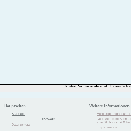
Kontakt: Sachsen-im-Internet | Thomas Schott
Hauptseiten
Weitere Informationen
Startseite
Horoskop - nicht nur fü
Handwerk
Neue Aufteilung Sachse
zum 01. August 2008 in 
Datenschutz
Empfehlungen