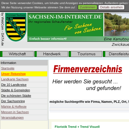
Diese Seite verwendet Cookies, um Inhalte und Anzeigen zu personalisieren. Außerdem geben w
Zustimmen
Details ansehen
Mit der Nutzung unserer Webseite stimmen Sie dem zu!
Information
Startseite
Unser Reiseshop
Landkarte Sachsen
Die 10 Landkreise
Städte & Gemeinden
Die schönsten Städte
Der Sachsenring
mögliche Suchbegriffe wie Firma, Namen, PLZ, Ort, 
Märkte & Hoffeste
Messen in Sachsen
Aktuelle Messen in Sachsen 2013
Veranstaltungen
Floristik Trend + Trend Visuell