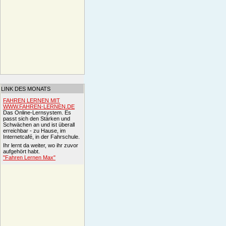
LINK DES MONATS
FAHREN LERNEN MIT
WWW.FAHREN-LERNEN.DE
Das Online-Lernsystem. Es
passt sich den Stärken und
Schwächen an und ist überall
erreichbar - zu Hause, im
Internetcafé, in der Fahrschule.
Ihr lernt da weiter, wo ihr zuvor
aufgehört habt.
"Fahren Lernen Max"