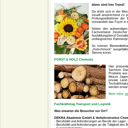
Ideen sind hier Trend!
Da dreht sich in der Mes
visuell ansprechend zu pr
Prüfungsteilnehmer der B
verwandeln das Foyer in e
Neben den aufwendigen P
Fachverband Deutscher
Ausbildungsberuf Gestalte
umfangreiches Rahmenp
So können Blumenliebha
„Hutschmuck“ ausgefallen
Stimme küren.
FORST & HOLZ Chemnitz
Hier präsenti
Sachsen. Daz
Produkte aus
Messe Jagen 
private Land
Technikfreak
werden erwart
Mehr Infos:
w
Fachkräftetag Transport und Logistik
Was erwartet die Besucher vor Ort?
DEKRA Akademie GmbH & Verkehrsinstitut Che
- Berufsbild und Anforderungen an Berufe der Lager-
- Berufsbild und Anforderungen an die Tätigkeit des B