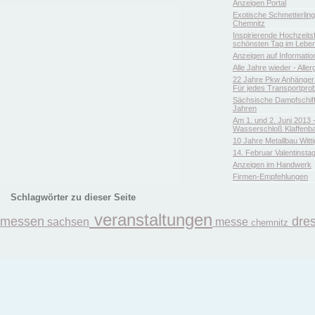
Anzeigen Portal
Exotische Schmetterlin
Chemnitz
Inspirierende Hochzeitsfl
schönsten Tag im Leben
Anzeigen auf Informatio
Alle Jahre wieder - Aller
22 Jahre Pkw Anhänger 
Für jedes Transportpro
Sächsische Dampfschiffa
Jahren
Am 1. und 2. Juni 2013 
Wasserschloß Klaffenb
10 Jahre Metallbau Witt
14. Februar Valentinsta
Anzeigen im Handwerk
Firmen-Empfehlungen
Schlagwörter zu dieser Seite
veranstaltungen
messen
dre
sachsen
messe
chemnitz