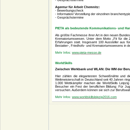
- Gesprächstermine
Agentur für Arbeit Chemnitz:
- Bewerbungscheck
- Information/ Vorstellung der einzelnen branchentyp
- Gesprächstermine
PIETA als bedeutende Kommunikations- und Han
Als größte Fachmesse ihrer Art in den neuen Bunde
Krematoriumswesen. Unter dem Motto „Fit für die Z
Erfahrungen statt. Insgesamt 100 Aussteller aus f
Bestatter-, Friedhofs- und Krematoriumswesens in d
Mehr Infos:
www.pieta-messe.de
WorldSkills
Zwischen Werkbank und WLAN: Die WM der Beruf
Hier zählen die elegantesten Schweißnähte und die
Weltmeisterschaft in Deutschland seit 40 Jahren ringe
1.000 Wettkämpfer machen die WorldSkills Leipzig 
Besucher ein Fest der beruflichen Bildung: Für Jug
versuchen. Außerdem können sie sich zur Berufswahl 
Mehr Infos:
www.worldskillsleipzig2016.com