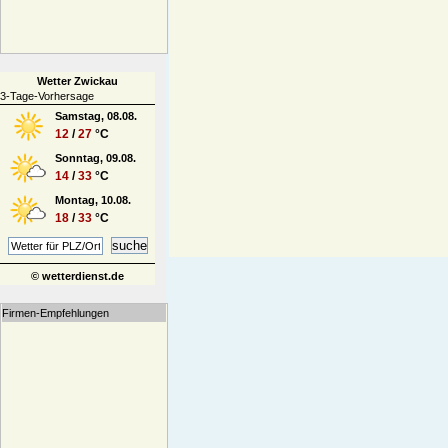
Wetter Zwickau
3-Tage-Vorhersage
Samstag, 08.08.
12
/
27
°C
Sonntag, 09.08.
14
/
33
°C
Montag, 10.08.
18
/
33
°C
© wetterdienst.de
Firmen-Empfehlungen