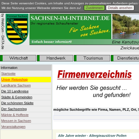
Diese Seite verwendet Cookies, um Inhalte und Anzeigen zu personalisieren. Außerdem geben w
Zustimmen
Details ansehen
Mit der Nutzung unserer Webseite stimmen Sie dem zu!
Information
Startseite
Unser Reiseshop
Landkarte Sachsen
Die 10 Landkreise
Städte & Gemeinden
Die schönsten Städte
Der Sachsenring
mögliche Suchbegriffe wie Firma, Namen, PLZ, Ort, 
Märkte & Hoffeste
Messen in Sachsen
Alle Jahre wieder - Allergieauslöser Pollen
Veranstaltungen
Alle Jahre wieder - Allergieauslöser Pollen