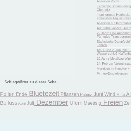
Anzeigen Portal
Exotische Schmetterlin
Chemnitz
Inspirierende Hochzeitsfl
schönsten Tag im Leben
Anzeigen auf Informatio
Alle Jahre wieder - Aller
22 Jahre Pkw Anhänger 
Für jedes Transportpro
Sächsische Dampfschiffa
Jahren
Am 1. und 2. Juni 2013 
Wasserschloß Klaffenb
10 Jahre Metallbau Witt
14. Februar Valentinsta
Anzeigen im Handwerk
Firmen-Empfehlungen
Schlagwörter zu dieser Seite
Bluetezeit
Pollen
Juni
Al
Ende
Pflanzen
Wind
Potenz
Mitte
Dezember
Freien
Beifuss
Ufern
Juli
Maessig
Zei
April