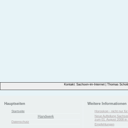
Kontakt: Sachsen-im-Internet | Thomas Schott
Hauptseiten
Weitere Informationen
Startseite
Horoskop - nicht nur fü
Handwerk
Neue Aufteilung Sachse
zum 01. August 2008 in 
Datenschutz
Empfehlungen