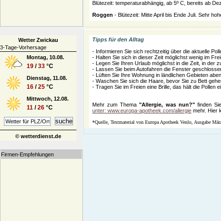
Blütezeit: temperaturabhängig, ab 5º C, bereits ab De
Roggen
- Blütezeit: Mitte April bis Ende Juli. Sehr ho
Tipps für den Alltag
Wetter Zwickau
3-Tage-Vorhersage
- Informieren Sie sich rechtzeitig über die aktuelle Poll
Montag, 10.08.
- Halten Sie sich in dieser Zeit möglichst wenig im F
- Legen Sie Ihren Urlaub möglichst in die Zeit, in der 
19
/
33
°C
- Lassen Sie beim Autofahren die Fenster geschlossen
- Lüften Sie Ihre Wohnung in ländlichen Gebieten abe
Dienstag, 11.08.
- Waschen Sie sich die Haare, bevor Sie zu Bett gehe
16
/
25
°C
- Tragen Sie im Freien eine Brille, das hält die Pollen
Mittwoch, 12.08.
Mehr zum Thema
"Allergie, was nun?"
finden Si
11
/
26
°C
unter:
www.europa-apotheek.com/allergie
mehr. Hier 
*Quelle, Textmaterial von Europa Apotheek Venlo, Ausgabe Mär
© wetterdienst.de
Firmen-Empfehlungen