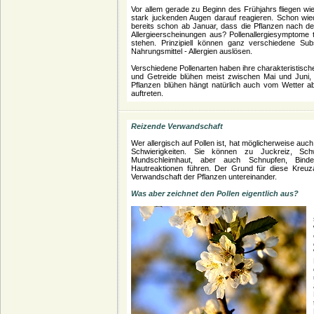
Vor allem gerade zu Beginn des Frühjahrs fliegen wi
stark juckenden Augen darauf reagieren. Schon wieder
bereits schon ab Januar, dass die Pflanzen nach de
Allergieerscheinungen aus? Pollenallergiesymptome 
stehen. Prinzipiell können ganz verschiedene S
Nahrungsmittel - Allergien auslösen.
Verschiedene Pollenarten haben ihre charakteristisc
und Getreide blühen meist zwischen Mai und Juni,
Pflanzen blühen hängt natürlich auch vom Wetter ab
auftreten.
Reizende Verwandschaft
Wer allergisch auf Pollen ist, hat möglicherweise auc
Schwierigkeiten. Sie können zu Juckreiz, Sc
Mundschleimhaut, aber auch Schnupfen, Binde
Hautreaktionen führen. Der Grund für diese Kreuzal
Verwandschaft der Pflanzen untereinander.
Was aber zeichnet den Pollen eigentlich aus?