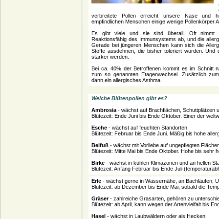
verbreitete Pollen erreicht unsere Nase und 
empfindlichen Menschen einige wenige Pollenkörper A
Es gibt viele und sie sind überall. Oft nimmt m
Reaktionsfähig des Immunsystems ab, und die aller
Gerade bei jüngeren Menschen kann sich die Allerg
Stoffe ausdehnen, die bisher toleriert wurden. Un
stärker werden.
Bei ca. 40% der Betroffenen kommt es im Schnitt 
zum so genannten Etagenwechsel. Zusätzlich zum
dann ein allergisches Asthma.
Welche Blütenpollen gibt es?
Ambrosia
- wächst auf Brachflächen, Schuttplätzen 
Blütezeit: Ende Juni bis Ende Oktober. Einer der weltw
Esche
- wächst auf feuchten Standorten.
Blütezeit: Februar bis Ende Juni. Mäßig bis hohe alle
Beifuß
- wächst mit Vorliebe auf ungepflegten Fläch
Blütezeit: Mitte Mai bis Ende Oktober. Hohe bis sehr 
Birke
- wächst in kühlen Klimazonen und an hellen St
Blütezeit: Anfang Februar bis Ende Juli (temperaturab
Erle
- wächst gerne in Wassernähe, an Bachläufen, U
Blütezeit: ab Dezember bis Ende Mai, sobald die Temp
Gräser
- zahlreiche Grasarten, gehören zu unterschie
Blütezeit: ab April, kann wegen der Artenvielfalt bis
Hasel
- wächst in Laubwäldern oder als Hecken