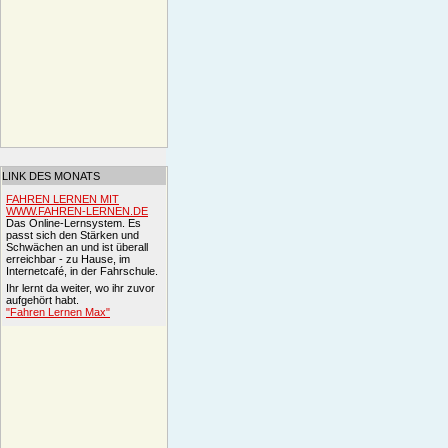
LINK DES MONATS
FAHREN LERNEN MIT
WWW.FAHREN-LERNEN.DE
Das Online-Lernsystem. Es
passt sich den Stärken und
Schwächen an und ist überall
erreichbar - zu Hause, im
Internetcafé, in der Fahrschule.
Ihr lernt da weiter, wo ihr zuvor
aufgehört habt.
"Fahren Lernen Max"