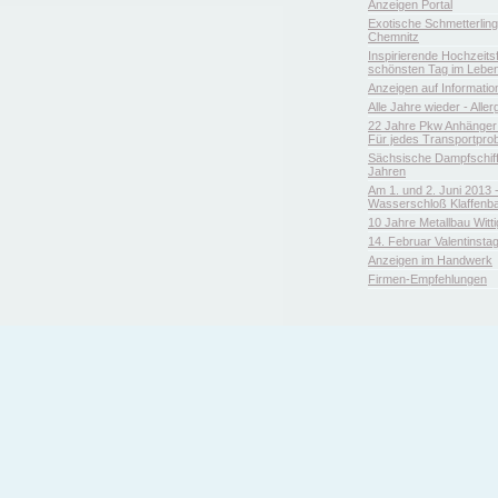
Anzeigen Portal
Exotische Schmetterlin
Chemnitz
Inspirierende Hochzeitsfl
schönsten Tag im Leben
Anzeigen auf Informatio
Alle Jahre wieder - Aller
22 Jahre Pkw Anhänger 
Für jedes Transportpro
Sächsische Dampfschiffa
Jahren
Am 1. und 2. Juni 2013 
Wasserschloß Klaffenb
10 Jahre Metallbau Witt
14. Februar Valentinsta
Anzeigen im Handwerk
Firmen-Empfehlungen