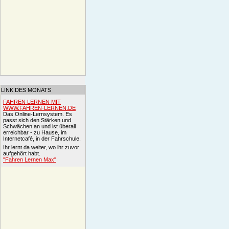
LINK DES MONATS
FAHREN LERNEN MIT
WWW.FAHREN-LERNEN.DE
Das Online-Lernsystem. Es
passt sich den Stärken und
Schwächen an und ist überall
erreichbar - zu Hause, im
Internetcafé, in der Fahrschule.
Ihr lernt da weiter, wo ihr zuvor
aufgehört habt.
"Fahren Lernen Max"