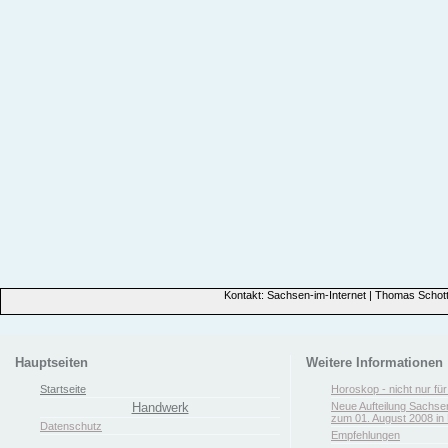
Kontakt: Sachsen-im-Internet | Thomas Schott
Hauptseiten
Weitere Informationen
Startseite
Horoskop - nicht nur fü
Handwerk
Neue Aufteilung Sachse
zum 01. August 2008 in 
Datenschutz
Empfehlungen