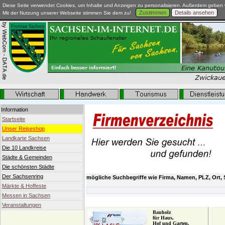
Diese Seite verwendet Cookies, um Inhalte und Anzeigen zu personalisieren. Außerdem geben w
Zustimmen
Details ansehen
Mit der Nutzung unserer Webseite stimmen Sie dem zu!
Information
Startseite
Unser Reiseshop
Landkarte Sachsen
Die 10 Landkreise
Städte & Gemeinden
Die schönsten Städte
Der Sachsenring
mögliche Suchbegriffe wie Firma, Namen, PLZ, Ort, 
Märkte & Hoffeste
Messen in Sachsen
Veranstaltungen
Bauholz
für Haus,
Hof und Garten.