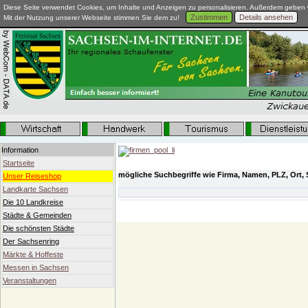
Diese Seite verwendet Cookies, um Inhalte und Anzeigen zu personalisieren. Außerdem geben w
Zustimmen
Details ansehen
Mit der Nutzung unserer Webseite stimmen Sie dem zu!
Information
Startseite
mögliche Suchbegriffe wie Firma, Namen, PLZ, Ort, 
Unser Reiseshop
Landkarte Sachsen
Die 10 Landkreise
Städte & Gemeinden
Die schönsten Städte
Der Sachsenring
Märkte & Hoffeste
Messen in Sachsen
Veranstaltungen