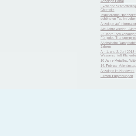
Anzeigen Portal
Exotische Schmetterlin
Chemnitz
Inspirierende Hochzeitsfl
schönsten Tag im Leben
Anzeigen auf Informatio
Alle Jahre wieder - Aller
22 Jahre Pkw Anhänger 
Für jedes Transportpro
Sächsische Dampfschiffa
Jahren
Am 1. und 2. Juni 2013 
Wasserschloß Klaffenb
10 Jahre Metallbau Witt
14. Februar Valentinsta
Anzeigen im Handwerk
Firmen-Empfehlungen