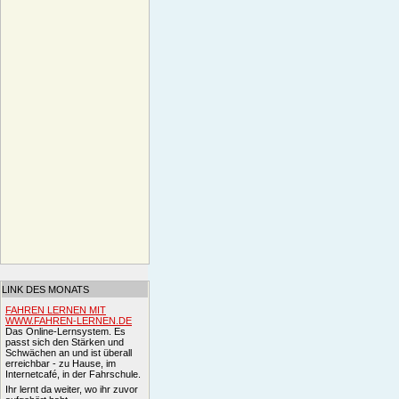
LINK DES MONATS
FAHREN LERNEN MIT
WWW.FAHREN-LERNEN.DE
Das Online-Lernsystem. Es
passt sich den Stärken und
Schwächen an und ist überall
erreichbar - zu Hause, im
Internetcafé, in der Fahrschule.
Ihr lernt da weiter, wo ihr zuvor