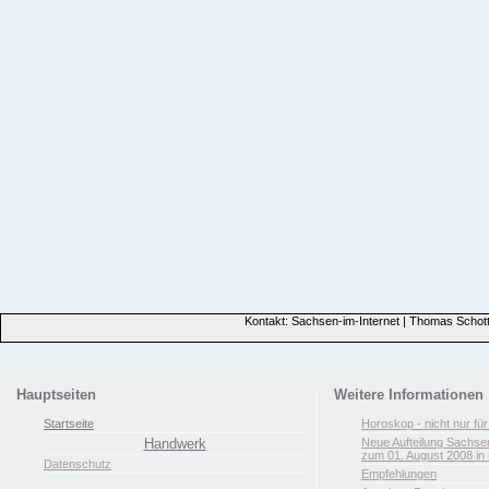
Kontakt: Sachsen-im-Internet | Thomas Schott
Hauptseiten
Weitere Informationen
Startseite
Horoskop - nicht nur fü
Handwerk
Neue Aufteilung Sachse
zum 01. August 2008 in 
Datenschutz
Empfehlungen