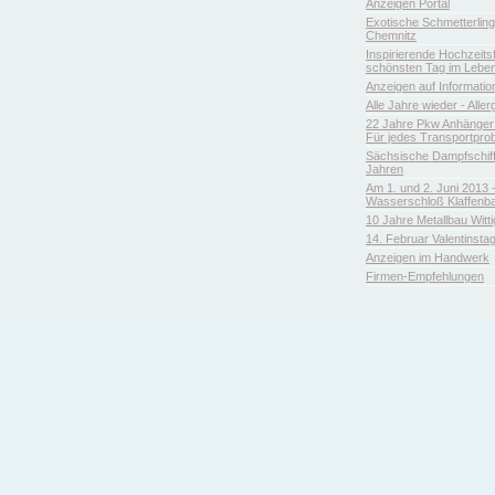
Anzeigen Portal
Exotische Schmetterlin
Chemnitz
Inspirierende Hochzeitsfl
schönsten Tag im Leben
Anzeigen auf Informatio
Alle Jahre wieder - Aller
22 Jahre Pkw Anhänger 
Für jedes Transportpro
Sächsische Dampfschiffa
Jahren
Am 1. und 2. Juni 2013 
Wasserschloß Klaffenb
10 Jahre Metallbau Witt
14. Februar Valentinsta
Anzeigen im Handwerk
Firmen-Empfehlungen