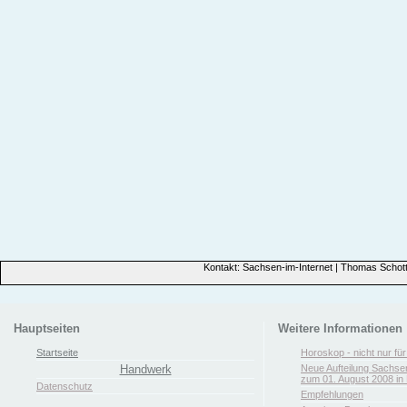
Kontakt: Sachsen-im-Internet | Thomas Schott
Hauptseiten
Weitere Informationen
Startseite
Horoskop - nicht nur fü
Handwerk
Neue Aufteilung Sachse
zum 01. August 2008 in 
Datenschutz
Empfehlungen