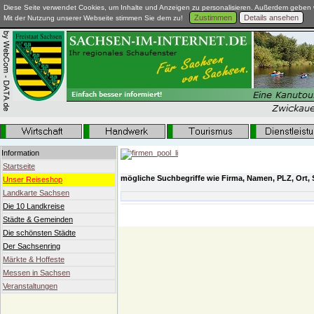
Diese Seite verwendet Cookies, um Inhalte und Anzeigen zu personalisieren. Außerdem geben w
Zustimmen
Details ansehen
Mit der Nutzung unserer Webseite stimmen Sie dem zu!
Information
Startseite
mögliche Suchbegriffe wie Firma, Namen, PLZ, Ort, 
Unser Reiseshop
Landkarte Sachsen
Die 10 Landkreise
Städte & Gemeinden
Die schönsten Städte
Der Sachsenring
Märkte & Hoffeste
Messen in Sachsen
Veranstaltungen