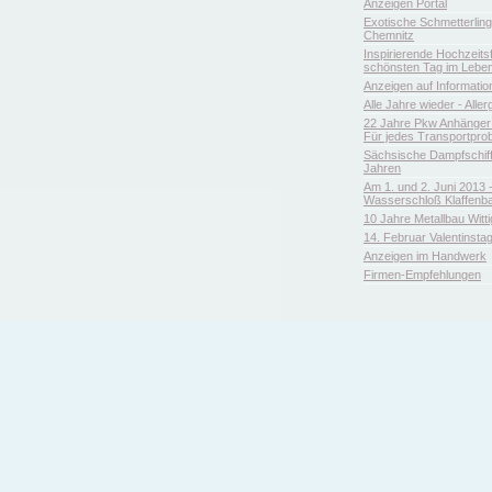
Anzeigen Portal
Exotische Schmetterlin
Chemnitz
Inspirierende Hochzeitsfl
schönsten Tag im Leben
Anzeigen auf Informatio
Alle Jahre wieder - Aller
22 Jahre Pkw Anhänger 
Für jedes Transportpro
Sächsische Dampfschiffa
Jahren
Am 1. und 2. Juni 2013 
Wasserschloß Klaffenb
10 Jahre Metallbau Witt
14. Februar Valentinsta
Anzeigen im Handwerk
Firmen-Empfehlungen