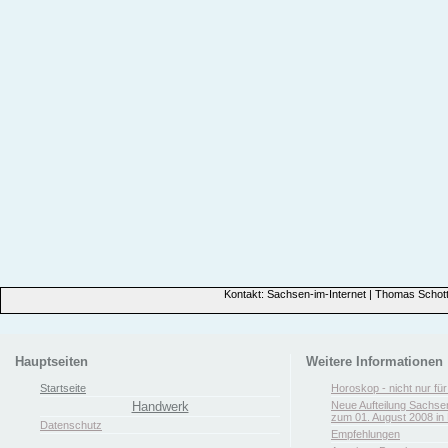
Kontakt: Sachsen-im-Internet | Thomas Schott
Hauptseiten
Weitere Informationen
Startseite
Horoskop - nicht nur fü
Handwerk
Neue Aufteilung Sachse
zum 01. August 2008 in 
Datenschutz
Empfehlungen