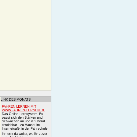
LINK DES MONATS
FAHREN LERNEN MIT
WWW.FAHREN-LERNEN.DE
Das Online-Lernsystem. Es
passt sich den Stärken und
Schwächen an und ist überall
erreichbar - zu Hause, im
Internetcafé, in der Fahrschule.
Ihr lernt da weiter, wo ihr zuvor