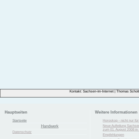
Kontakt: Sachsen-im-Internet | Thomas Schott
Hauptseiten
Weitere Informationen
Startseite
Horoskop - nicht nur fü
Handwerk
Neue Aufteilung Sachse
zum 01. August 2008 in 
Datenschutz
Empfehlungen