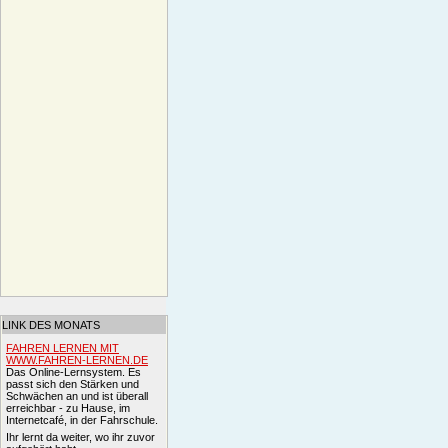
LINK DES MONATS
FAHREN LERNEN MIT
WWW.FAHREN-LERNEN.DE
Das Online-Lernsystem. Es
passt sich den Stärken und
Schwächen an und ist überall
erreichbar - zu Hause, im
Internetcafé, in der Fahrschule.
Ihr lernt da weiter, wo ihr zuvor