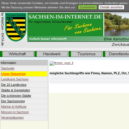
Diese Seite verwendet Cookies, um Inhalte und Anzeigen zu personalisieren. Außerdem geben w
Zustimmen
Details ansehen
Mit der Nutzung unserer Webseite stimmen Sie dem zu!
Information
Startseite
mögliche Suchbegriffe wie Firma, Namen, PLZ, Ort, 
Unser Reiseshop
Landkarte Sachsen
Die 10 Landkreise
Städte & Gemeinden
Die schönsten Städte
Der Sachsenring
Märkte & Hoffeste
Messen in Sachsen
Veranstaltungen