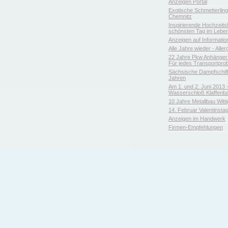
Anzeigen Portal
Exotische Schmetterlin
Chemnitz
Inspirierende Hochzeitsfl
schönsten Tag im Leben
Anzeigen auf Informatio
Alle Jahre wieder - Aller
22 Jahre Pkw Anhänger 
Für jedes Transportpro
Sächsische Dampfschiffa
Jahren
Am 1. und 2. Juni 2013 
Wasserschloß Klaffenb
10 Jahre Metallbau Witt
14. Februar Valentinsta
Anzeigen im Handwerk
Firmen-Empfehlungen