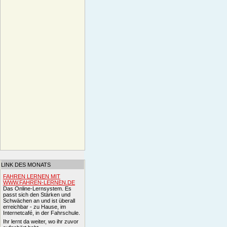
LINK DES MONATS
FAHREN LERNEN MIT
WWW.FAHREN-LERNEN.DE
Das Online-Lernsystem. Es
passt sich den Stärken und
Schwächen an und ist überall
erreichbar - zu Hause, im
Internetcafé, in der Fahrschule.
Ihr lernt da weiter, wo ihr zuvor