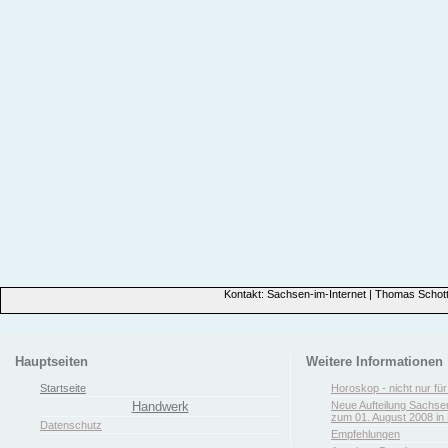
Kontakt: Sachsen-im-Internet | Thomas Schott
Hauptseiten
Weitere Informationen
Startseite
Horoskop - nicht nur fü
Handwerk
Neue Aufteilung Sachse
zum 01. August 2008 in 
Datenschutz
Empfehlungen