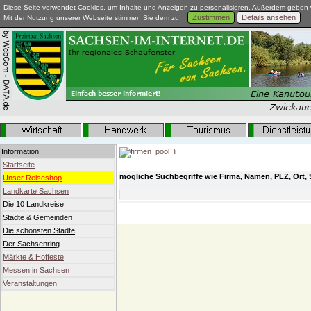
Diese Seite verwendet Cookies, um Inhalte und Anzeigen zu personalisieren. Außerdem geben w
Zustimmen
Details ansehen
Mit der Nutzung unserer Webseite stimmen Sie dem zu!
Information
Startseite
mögliche Suchbegriffe wie Firma, Namen, PLZ, Ort, 
Unser Reiseshop
Landkarte Sachsen
Die 10 Landkreise
Städte & Gemeinden
Die schönsten Städte
Der Sachsenring
Märkte & Hoffeste
Messen in Sachsen
Veranstaltungen