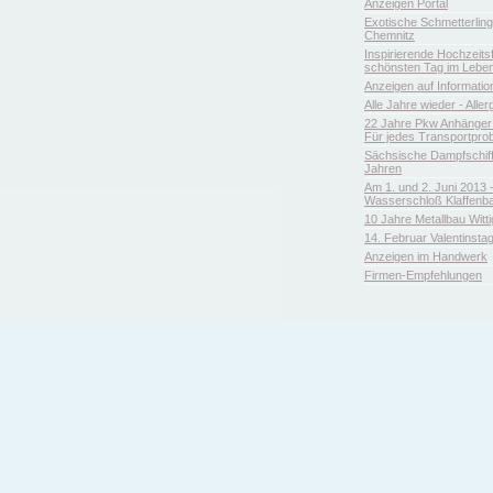
Anzeigen Portal
Exotische Schmetterlin
Chemnitz
Inspirierende Hochzeitsfl
schönsten Tag im Leben
Anzeigen auf Informatio
Alle Jahre wieder - Aller
22 Jahre Pkw Anhänger 
Für jedes Transportpro
Sächsische Dampfschiffa
Jahren
Am 1. und 2. Juni 2013 
Wasserschloß Klaffenb
10 Jahre Metallbau Witt
14. Februar Valentinsta
Anzeigen im Handwerk
Firmen-Empfehlungen