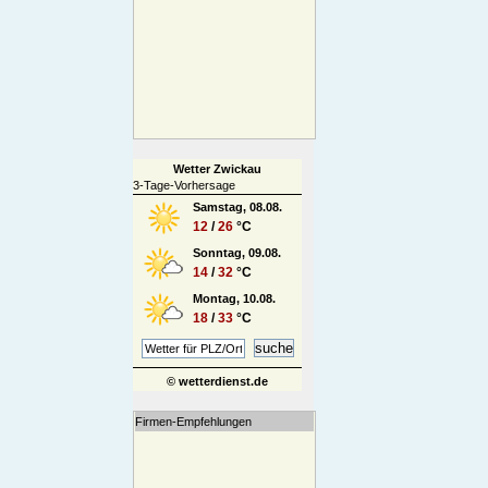
Wetter Zwickau
3-Tage-Vorhersage
Samstag, 08.08.
12
/
26
°C
Sonntag, 09.08.
14
/
32
°C
Montag, 10.08.
18
/
33
°C
© wetterdienst.de
Firmen-Empfehlungen