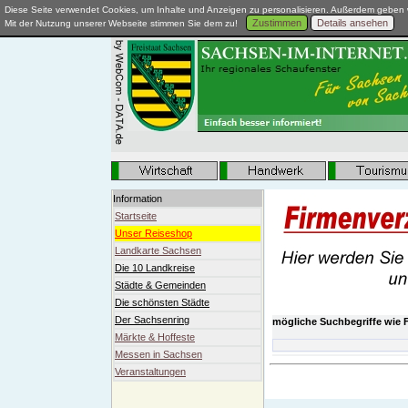
Diese Seite verwendet Cookies, um Inhalte und Anzeigen zu personalisieren. Außerdem geben w
Zustimmen
Details ansehen
Mit der Nutzung unserer Webseite stimmen Sie dem zu!
Information
Startseite
Unser Reiseshop
Landkarte Sachsen
Die 10 Landkreise
Städte & Gemeinden
Die schönsten Städte
Der Sachsenring
mögliche Suchbegriffe wie F
Märkte & Hoffeste
Messen in Sachsen
Veranstaltungen