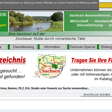
ir Informationen zu Nutzung unserer Website an unsere Partner für Werbung weiter.
irma, Namen, PLZ, Ort, Straße oder Gewerk zur Suche verwendbar...