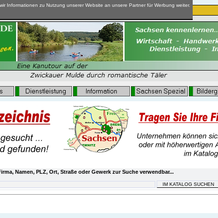
ir Informationen zu Nutzung unserer Website an unsere Partner für Werbung weiter.
irma, Namen, PLZ, Ort, Straße oder Gewerk zur Suche verwendbar...