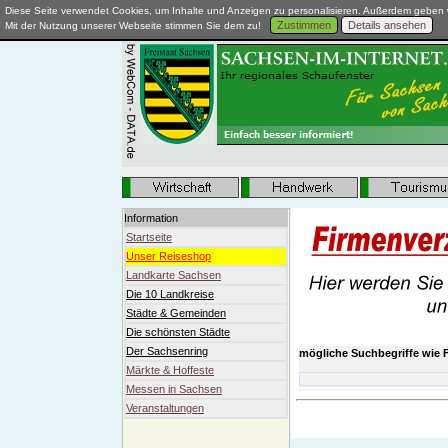
Diese Seite verwendet Cookies, um Inhalte und Anzeigen zu personalisieren. Außerdem geben w
Zustimmen
Details ansehen
Mit der Nutzung unserer Webseite stimmen Sie dem zu!
Information
Startseite
Unser Reiseshop
Landkarte Sachsen
Die 10 Landkreise
Städte & Gemeinden
Die schönsten Städte
Der Sachsenring
mögliche Suchbegriffe wie F
Märkte & Hoffeste
Messen in Sachsen
Veranstaltungen