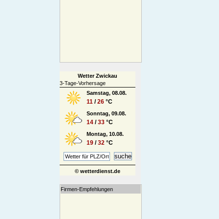
Wetter Zwickau
3-Tage-Vorhersage
Samstag, 08.08.
11
/
26
°C
Sonntag, 09.08.
14
/
33
°C
Montag, 10.08.
19
/
32
°C
© wetterdienst.de
Firmen-Empfehlungen