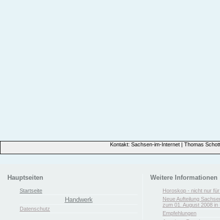
Kontakt: Sachsen-im-Internet | Thomas Schott
Hauptseiten
Weitere Informationen
Startseite
Horoskop - nicht nur fü
Handwerk
Neue Aufteilung Sachse
zum 01. August 2008 in 
Datenschutz
Empfehlungen