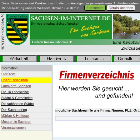
Diese Seite verwendet Cookies, um Inhalte und Anzeigen zu personalisieren. Außerdem geben w
Zustimmen
Details ansehen
Mit der Nutzung unserer Webseite stimmen Sie dem zu!
Information
Startseite
Unser Reiseshop
Landkarte Sachsen
Die 10 Landkreise
Städte & Gemeinden
Die schönsten Städte
Der Sachsenring
mögliche Suchbegriffe wie Firma, Namen, PLZ, Ort,
Märkte & Hoffeste
Messen in Sachsen
Veranstaltungen