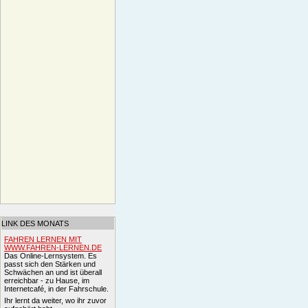
LINK DES MONATS
FAHREN LERNEN MIT
WWW.FAHREN-LERNEN.DE
Das Online-Lernsystem. Es
passt sich den Stärken und
Schwächen an und ist überall
erreichbar - zu Hause, im
Internetcafé, in der Fahrschule.
Ihr lernt da weiter, wo ihr zuvor