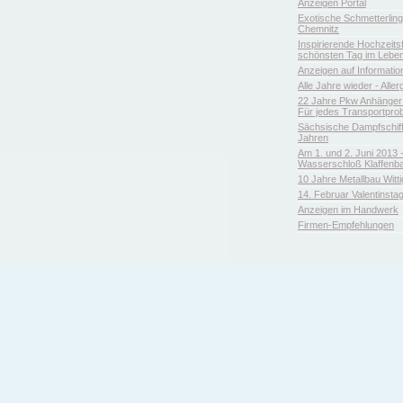
Anzeigen Portal
Exotische Schmetterlin
Chemnitz
Inspirierende Hochzeitsfl
schönsten Tag im Leben
Anzeigen auf Informatio
Alle Jahre wieder - Aller
22 Jahre Pkw Anhänger 
Für jedes Transportpro
Sächsische Dampfschiffa
Jahren
Am 1. und 2. Juni 2013 
Wasserschloß Klaffenb
10 Jahre Metallbau Witt
14. Februar Valentinsta
Anzeigen im Handwerk
Firmen-Empfehlungen