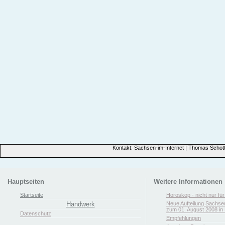
Kontakt: Sachsen-im-Internet | Thomas Schott
Hauptseiten
Weitere Informationen
Startseite
Horoskop - nicht nur fü
Handwerk
Neue Aufteilung Sachse
zum 01. August 2008 in 
Datenschutz
Empfehlungen