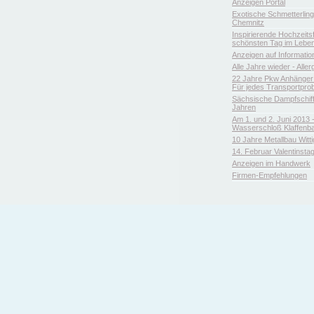
Anzeigen Portal
Exotische Schmetterlin
Chemnitz
Inspirierende Hochzeitsfl
schönsten Tag im Leben
Anzeigen auf Informatio
Alle Jahre wieder - Aller
22 Jahre Pkw Anhänger 
Für jedes Transportpro
Sächsische Dampfschiffa
Jahren
Am 1. und 2. Juni 2013 
Wasserschloß Klaffenb
10 Jahre Metallbau Witt
14. Februar Valentinsta
Anzeigen im Handwerk
Firmen-Empfehlungen