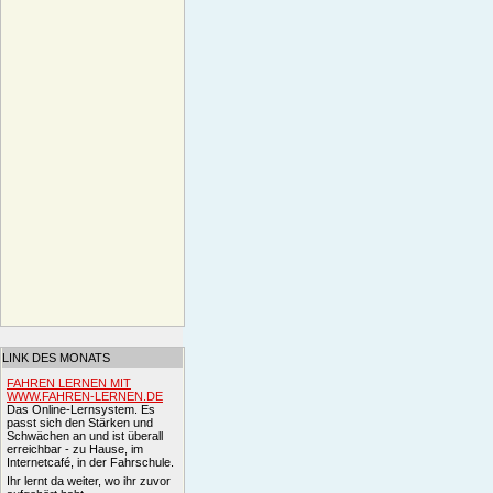
LINK DES MONATS
FAHREN LERNEN MIT
WWW.FAHREN-LERNEN.DE
Das Online-Lernsystem. Es
passt sich den Stärken und
Schwächen an und ist überall
erreichbar - zu Hause, im
Internetcafé, in der Fahrschule.
Ihr lernt da weiter, wo ihr zuvor