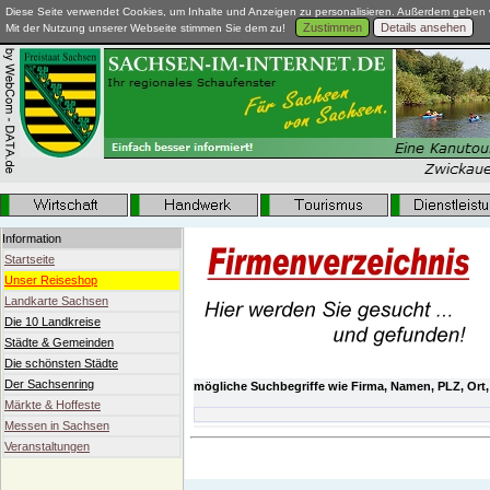
Diese Seite verwendet Cookies, um Inhalte und Anzeigen zu personalisieren. Außerdem geben w
Zustimmen
Details ansehen
Mit der Nutzung unserer Webseite stimmen Sie dem zu!
Information
Startseite
Unser Reiseshop
Landkarte Sachsen
Die 10 Landkreise
Städte & Gemeinden
Die schönsten Städte
Der Sachsenring
mögliche Suchbegriffe wie Firma, Namen, PLZ, Ort,
Märkte & Hoffeste
Messen in Sachsen
Veranstaltungen