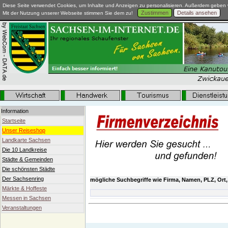
Diese Seite verwendet Cookies, um Inhalte und Anzeigen zu personalisieren. Außerdem geben w
Zustimmen
Details ansehen
Mit der Nutzung unserer Webseite stimmen Sie dem zu!
Information
Startseite
Unser Reiseshop
Landkarte Sachsen
Die 10 Landkreise
Städte & Gemeinden
Die schönsten Städte
Der Sachsenring
mögliche Suchbegriffe wie Firma, Namen, PLZ, Ort,
Märkte & Hoffeste
Messen in Sachsen
Veranstaltungen