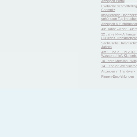
Anzeigen Portal
Exotische Schmetterlin
Chemnitz
Inspirierende Hochzeitsfl
schönsten Tag im Leben
Anzeigen auf Informatio
Alle Jahre wieder - Aller
22 Jahre Pkw Anhänger 
Für jedes Transportpro
Sächsische Dampfschiffa
Jahren
Am 1. und 2. Juni 2013 
Wasserschloß Klaffenb
10 Jahre Metallbau Witt
14. Februar Valentinsta
Anzeigen im Handwerk
Firmen-Empfehlungen