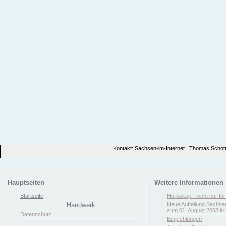
Kontakt: Sachsen-im-Internet | Thomas Schott
Hauptseiten
Weitere Informationen
Startseite
Horoskop - nicht nur fü
Handwerk
Neue Aufteilung Sachse
zum 01. August 2008 in 
Datenschutz
Empfehlungen