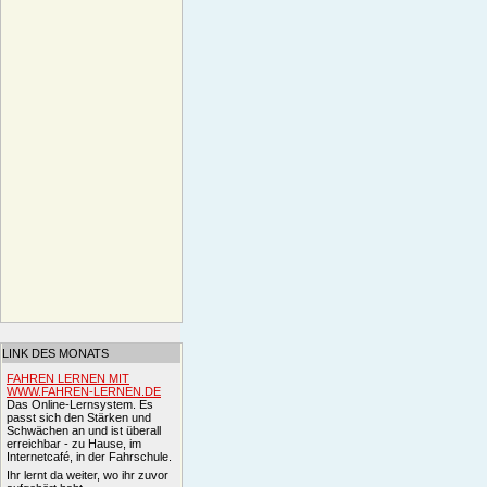
LINK DES MONATS
FAHREN LERNEN MIT
WWW.FAHREN-LERNEN.DE
Das Online-Lernsystem. Es
passt sich den Stärken und
Schwächen an und ist überall
erreichbar - zu Hause, im
Internetcafé, in der Fahrschule.
Ihr lernt da weiter, wo ihr zuvor