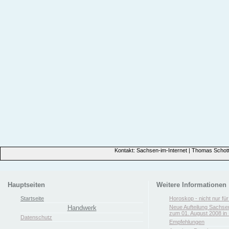
Kontakt: Sachsen-im-Internet | Thomas Schott
Hauptseiten
Weitere Informationen
Startseite
Horoskop - nicht nur fü
Handwerk
Neue Aufteilung Sachse
zum 01. August 2008 in 
Datenschutz
Empfehlungen