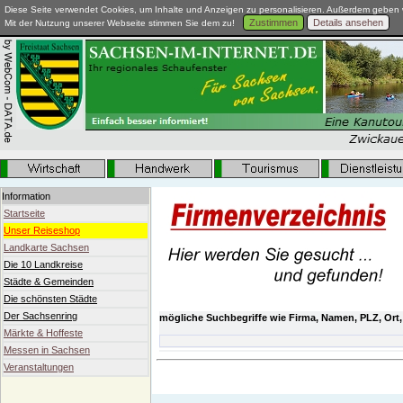
Diese Seite verwendet Cookies, um Inhalte und Anzeigen zu personalisieren. Außerdem geben w
Zustimmen
Details ansehen
Mit der Nutzung unserer Webseite stimmen Sie dem zu!
Information
Startseite
Unser Reiseshop
Landkarte Sachsen
Die 10 Landkreise
Städte & Gemeinden
Die schönsten Städte
Der Sachsenring
mögliche Suchbegriffe wie Firma, Namen, PLZ, Ort,
Märkte & Hoffeste
Messen in Sachsen
Veranstaltungen