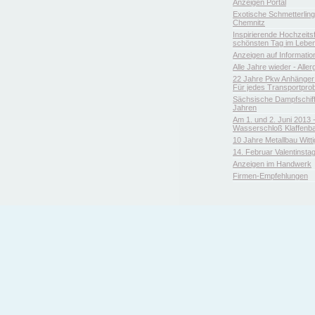
Anzeigen Portal
Exotische Schmetterlin
Chemnitz
Inspirierende Hochzeitsfl
schönsten Tag im Leben
Anzeigen auf Informatio
Alle Jahre wieder - Aller
22 Jahre Pkw Anhänger 
Für jedes Transportpro
Sächsische Dampfschiffa
Jahren
Am 1. und 2. Juni 2013 
Wasserschloß Klaffenb
10 Jahre Metallbau Witt
14. Februar Valentinsta
Anzeigen im Handwerk
Firmen-Empfehlungen