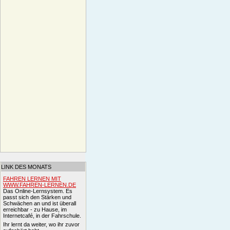
LINK DES MONATS
FAHREN LERNEN MIT
WWW.FAHREN-LERNEN.DE
Das Online-Lernsystem. Es
passt sich den Stärken und
Schwächen an und ist überall
erreichbar - zu Hause, im
Internetcafé, in der Fahrschule.
Ihr lernt da weiter, wo ihr zuvor