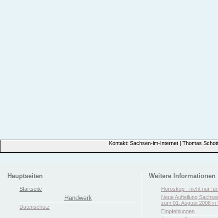
Kontakt: Sachsen-im-Internet | Thomas Schott
Hauptseiten
Weitere Informationen
Startseite
Horoskop - nicht nur fü
Handwerk
Neue Aufteilung Sachse
zum 01. August 2008 in 
Datenschutz
Empfehlungen