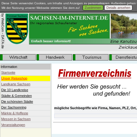
Diese Seite verwendet Cookies, um Inhalte und Anzeigen zu personalisieren. Außerdem geben w
Zustimmen
Details ansehen
Mit der Nutzung unserer Webseite stimmen Sie dem zu!
Information
Startseite
Unser Reiseshop
Landkarte Sachsen
Die 10 Landkreise
Städte & Gemeinden
Die schönsten Städte
Der Sachsenring
mögliche Suchbegriffe wie Firma, Namen, PLZ, Ort,
Märkte & Hoffeste
Messen in Sachsen
Veranstaltungen