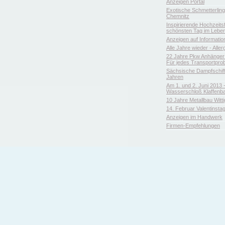
Anzeigen Portal
Exotische Schmetterlin
Chemnitz
Inspirierende Hochzeitsfl
schönsten Tag im Leben
Anzeigen auf Informatio
Alle Jahre wieder - Aller
22 Jahre Pkw Anhänger 
Für jedes Transportpro
Sächsische Dampfschiffa
Jahren
Am 1. und 2. Juni 2013 
Wasserschloß Klaffenb
10 Jahre Metallbau Witt
14. Februar Valentinsta
Anzeigen im Handwerk
Firmen-Empfehlungen