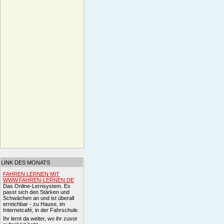
LINK DES MONATS
FAHREN LERNEN MIT
WWW.FAHREN-LERNEN.DE
Das Online-Lernsystem. Es
passt sich den Stärken und
Schwächen an und ist überall
erreichbar - zu Hause, im
Internetcafé, in der Fahrschule.
Ihr lernt da weiter, wo ihr zuvor