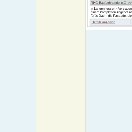
RHG Baufachhandel e.G. >> K
in Langenhessen - Vertrauen 
einem kompletten Angebot an
für\'s Dach, die Fassade, di
Details anzeigen