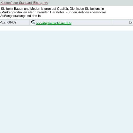
ostenfreier Standard-Eintrag <<
Sie beim Bauen und Modernisieren auf Qualität. Die finden Sie bei uns in
 Markenprodukten aller führenden Hersteller. Für den Rohbau ebenso wie
e Außengestaltung und den In
PLZ: 08439
Ei
www.rhg-baufachhandel.de