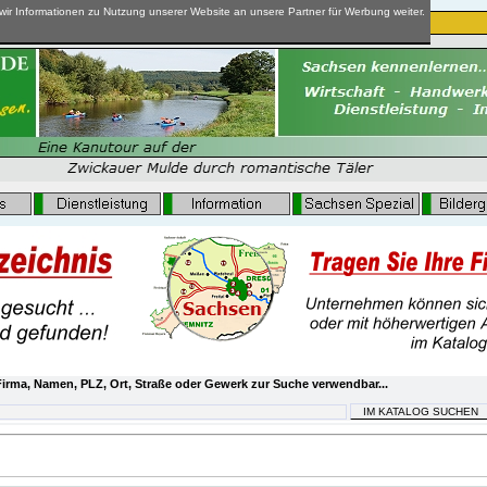
ir Informationen zu Nutzung unserer Website an unsere Partner für Werbung weiter.
irma, Namen, PLZ, Ort, Straße oder Gewerk zur Suche verwendbar...