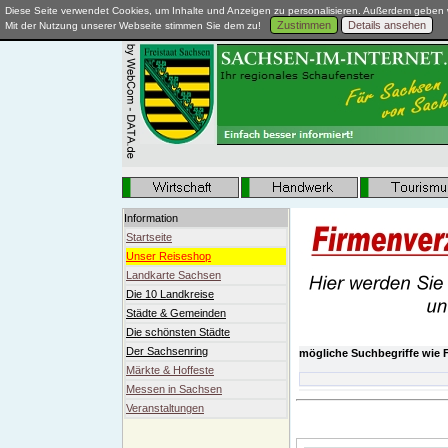
Diese Seite verwendet Cookies, um Inhalte und Anzeigen zu personalisieren. Außerdem geben w
Zustimmen
Details ansehen
Mit der Nutzung unserer Webseite stimmen Sie dem zu!
Information
Startseite
Unser Reiseshop
Landkarte Sachsen
Die 10 Landkreise
Städte & Gemeinden
Die schönsten Städte
Der Sachsenring
mögliche Suchbegriffe wie F
Märkte & Hoffeste
Messen in Sachsen
Veranstaltungen