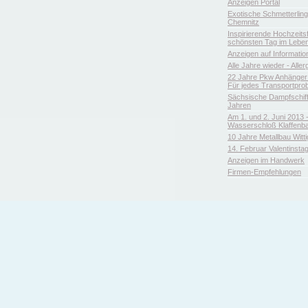
Anzeigen Portal
Exotische Schmetterlin
Chemnitz
Inspirierende Hochzeitsfl
schönsten Tag im Leben
Anzeigen auf Informatio
Alle Jahre wieder - Aller
22 Jahre Pkw Anhänger 
Für jedes Transportpro
Sächsische Dampfschiffa
Jahren
Am 1. und 2. Juni 2013 
Wasserschloß Klaffenb
10 Jahre Metallbau Witt
14. Februar Valentinsta
Anzeigen im Handwerk
Firmen-Empfehlungen