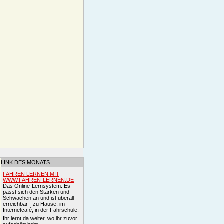
LINK DES MONATS
FAHREN LERNEN MIT
WWW.FAHREN-LERNEN.DE
Das Online-Lernsystem. Es
passt sich den Stärken und
Schwächen an und ist überall
erreichbar - zu Hause, im
Internetcafé, in der Fahrschule.
Ihr lernt da weiter, wo ihr zuvor