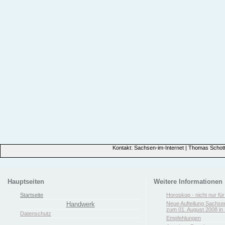
Kontakt: Sachsen-im-Internet | Thomas Schott
Hauptseiten
Weitere Informationen
Startseite
Horoskop - nicht nur fü
Handwerk
Neue Aufteilung Sachse
zum 01. August 2008 in 
Datenschutz
Empfehlungen