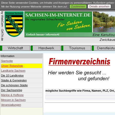
Diese Seite verwendet Cookies, um Inhalte und Anzeigen zu personalisieren. Außerdem geben w
Zustimmen
Details ansehen
Mit der Nutzung unserer Webseite stimmen Sie dem zu!
Information
Startseite
Unser Reiseshop
Landkarte Sachsen
Die 10 Landkreise
Städte & Gemeinden
Die schönsten Städte
Der Sachsenring
mögliche Suchbegriffe wie Firma, Namen, PLZ, Ort,
Märkte & Hoffeste
Messen in Sachsen
Veranstaltungen