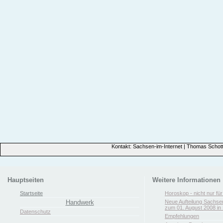
Kontakt: Sachsen-im-Internet | Thomas Schott
Hauptseiten
Weitere Informationen
Startseite
Horoskop - nicht nur fü
Handwerk
Neue Aufteilung Sachse
zum 01. August 2008 in 
Datenschutz
Empfehlungen