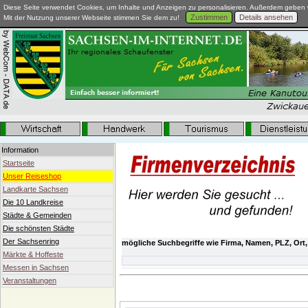
Diese Seite verwendet Cookies, um Inhalte und Anzeigen zu personalisieren. Außerdem geben w
Zustimmen
Details ansehen
Mit der Nutzung unserer Webseite stimmen Sie dem zu!
Information
Startseite
Unser Reiseshop
Landkarte Sachsen
Die 10 Landkreise
Städte & Gemeinden
Die schönsten Städte
Der Sachsenring
mögliche Suchbegriffe wie Firma, Namen, PLZ, Ort,
Märkte & Hoffeste
Messen in Sachsen
Veranstaltungen