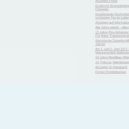
Anzeigen Portal
Exotische Schmetterlin
Chemnitz
Inspirierende Hochzeitsfl
schönsten Tag im Leben
Anzeigen auf Informatio
Alle Jahre wieder - Aller
22 Jahre Pkw Anhänger 
Für jedes Transportpro
Sächsische Dampfschiffa
Jahren
Am 1. und 2. Juni 2013 
Wasserschloß Klaffenb
10 Jahre Metallbau Witt
14. Februar Valentinsta
Anzeigen im Handwerk
Firmen-Empfehlungen