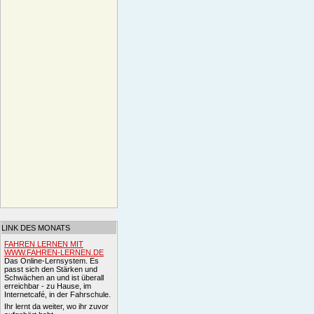
LINK DES MONATS
FAHREN LERNEN MIT
WWW.FAHREN-LERNEN.DE
Das Online-Lernsystem. Es
passt sich den Stärken und
Schwächen an und ist überall
erreichbar - zu Hause, im
Internetcafé, in der Fahrschule.
Ihr lernt da weiter, wo ihr zuvor