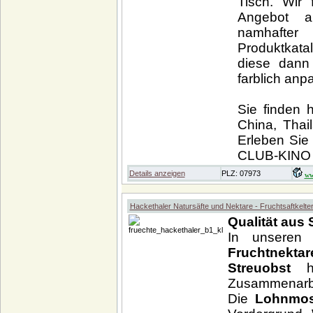
Tisch. Wir 
Angebot a
namhafter
Produktkata
diese dann
farblich anp
Sie finden 
China, Thai
Erleben Sie
CLUB-KINO 
Details anzeigen
PLZ: 07973
ww
Hackethaler Natursäfte und Nektare - Fruchtsaftkelte
Qualität aus
In unsere
Fruchtnek
Streuobst
Zusammenarbe
Die
Lohnmos