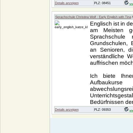
Details anzeigen
PLZ: 08451
ww
Sprachschule Christina Wolf - Early English with Tina
Englisch ist in d
am Meisten ge
Sprachschule r
Grundschulen, 
an Senioren, di
verständliche W
auffrischen möch
Ich biete Ihn
Aufbaukurs
abwechslungsr
Unterrichtsgest
Bedürfnissen der
Details anzeigen
PLZ: 09353
ww