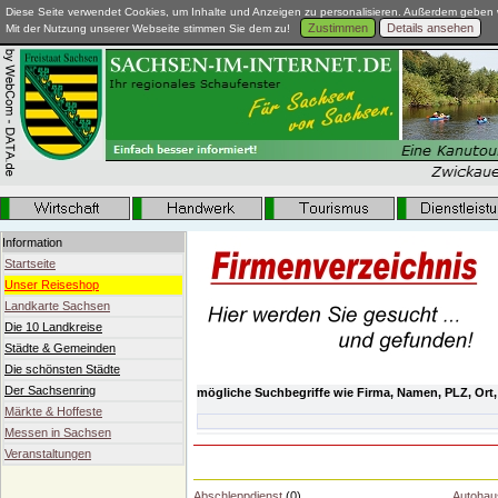
Diese Seite verwendet Cookies, um Inhalte und Anzeigen zu personalisieren. Außerdem geben w
Zustimmen
Details ansehen
Mit der Nutzung unserer Webseite stimmen Sie dem zu!
Information
Startseite
Unser Reiseshop
Landkarte Sachsen
Die 10 Landkreise
Städte & Gemeinden
Die schönsten Städte
Der Sachsenring
mögliche Suchbegriffe wie Firma, Namen, PLZ, Ort,
Märkte & Hoffeste
Messen in Sachsen
Veranstaltungen
Abschleppdienst
(0)
Autohau