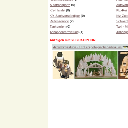
Autotransporte
(0)
Autover
Kfz-Handel
(0)
Kfz-Rei
Kfz-Sachverständiger
(0)
Kfz-Zub
Reifenservice
(2)
Schwert
Tankstellen
(0)
Taxi - M
Anhängervermietung
(1)
Anhäng
Anzeigen mit SILBER-OPTION
Arzgebirgsstubn - Echt erzgebirgische Volkskunst