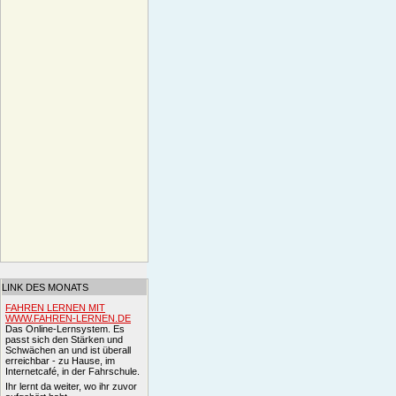
LINK DES MONATS
FAHREN LERNEN MIT
WWW.FAHREN-LERNEN.DE
Das Online-Lernsystem. Es
passt sich den Stärken und
Schwächen an und ist überall
erreichbar - zu Hause, im
Internetcafé, in der Fahrschule.
Ihr lernt da weiter, wo ihr zuvor