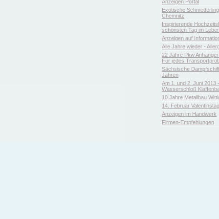
Anzeigen Portal
Exotische Schmetterlin
Chemnitz
Inspirierende Hochzeitsfl
schönsten Tag im Leben
Anzeigen auf Informatio
Alle Jahre wieder - Aller
22 Jahre Pkw Anhänger 
Für jedes Transportpro
Sächsische Dampfschiffa
Jahren
Am 1. und 2. Juni 2013 
Wasserschloß Klaffenb
10 Jahre Metallbau Witt
14. Februar Valentinsta
Anzeigen im Handwerk
Firmen-Empfehlungen