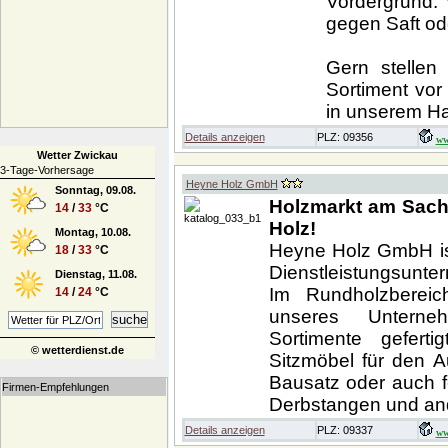
Vordergrund. 
gegen Saft ode
Gern stellen
Sortiment vor
in unserem H
Details anzeigen
PLZ: 09356
ww
Wetter Zwickau
3-Tage-Vorhersage
Heyne Holz GmbH
Sonntag, 09.08.
Holzmarkt am Sachs
14
/
33
°C
Holz!
Montag, 10.08.
Heyne Holz GmbH ist
18
/
33
°C
Dienstleistungsunte
Dienstag, 11.08.
Im Rundholzbereic
14
/
24
°C
unseres Unterne
Sortimente gefert
© wetterdienst.de
Sitzmöbel für den 
Bausatz oder auch f
Firmen-Empfehlungen
Derbstangen und and
Details anzeigen
PLZ: 09337
ww