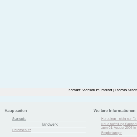
Kontakt: Sachsen-im-Internet | Thomas Schott
Hauptseiten
Weitere Informationen
Startseite
Horoskop - nicht nur fü
Handwerk
Neue Aufteilung Sachse
zum 01. August 2008 in 
Datenschutz
Empfehlungen