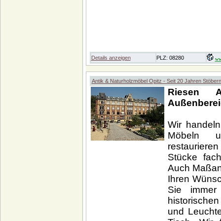
Details anzeigen
PLZ: 08280
ww
Antik & Naturholzmöbel Opitz - Seit 20 Jahren Stöber
Riesen 
Außenberei
Wir handeln 
Möbeln un
restauriere
Stücke fach
Auch Maßan
Ihren Wünsc
Sie immer
historische
und Leuchte