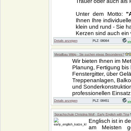
Trauer oder auch als 
Unter dem Motto:
"
Ihnen Ihre individuel
klein und rund - Sie h
Kerzen sind auch ein 
Details anzeigen
PLZ: 08064
ww
Metallbau Wittig - Sie suchen etwas Besonderes?
Wir bieten Ihnen im Me
Planung, Fertigung bis
Fenstergitter, über Ge
Treppenanlagen, Balkon
und Sonderkonstruktion
professionellen Einsatz
Details anzeigen
PLZ: 08451
ww
Sprachschule Christina Wolf - Early English with Tina
Englisch ist in d
am Meisten ge