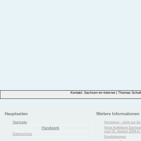
Kontakt: Sachsen-im-Internet | Thomas Schott
Hauptseiten
Weitere Informationen
Startseite
Horoskop - nicht nur fü
Handwerk
Neue Aufteilung Sachse
zum 01. August 2008 in 
Datenschutz
Empfehlungen