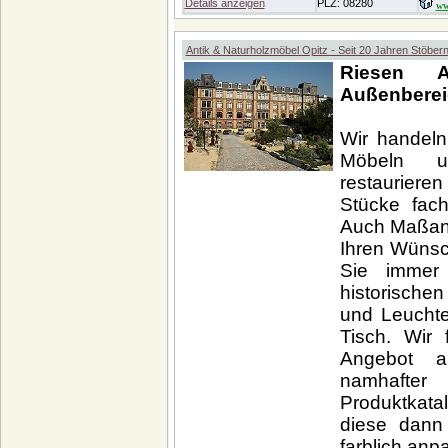
Details anzeigen
PLZ: 08280
ww
Antik & Naturholzmöbel Opitz - Seit 20 Jahren Stöber
Riesen 
Außenberei
Wir handeln 
Möbeln un
restauriere
Stücke fach
Auch Maßan
Ihren Wünsc
Sie immer
historische
und Leuchte
Tisch. Wir 
Angebot a
namhafter
Produktkata
diese dann
farblich anp