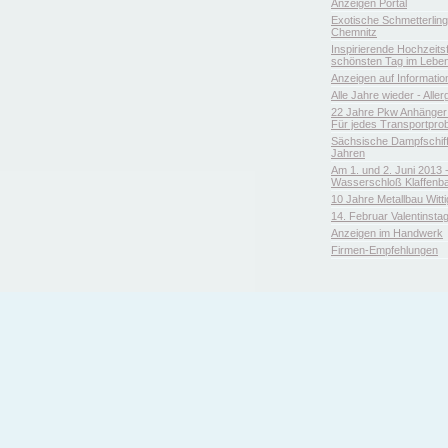
Anzeigen Portal
Exotische Schmetterlin
Chemnitz
Inspirierende Hochzeitsfl
schönsten Tag im Leben
Anzeigen auf Informatio
Alle Jahre wieder - Aller
22 Jahre Pkw Anhänger 
Für jedes Transportpro
Sächsische Dampfschiffa
Jahren
Am 1. und 2. Juni 2013 
Wasserschloß Klaffenb
10 Jahre Metallbau Witt
14. Februar Valentinsta
Anzeigen im Handwerk
Firmen-Empfehlungen