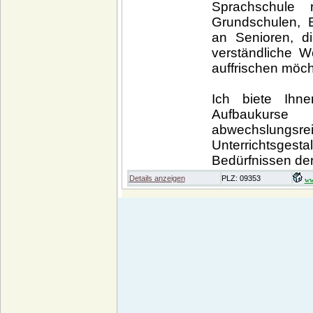
Sprachschule r
Grundschulen, 
an Senioren, di
verständliche W
auffrischen möch
Ich biete Ihn
Aufbaukurs
abwechslungsr
Unterrichtsgest
Bedürfnissen der
Details anzeigen
PLZ: 09353
ww