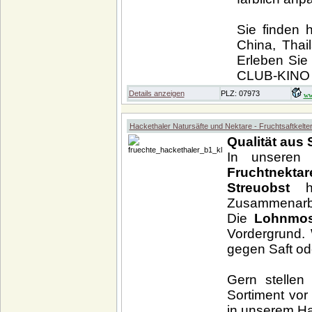
Sie finden 
China, Thai
Erleben Sie
CLUB-KINO 
Details anzeigen
PLZ: 07973
ww
Hackethaler Natursäfte und Nektare - Fruchtsaftkelte
Qualität aus
In unsere
Fruchtnek
Streuobst
Zusammenarbe
Die
Lohnmos
Vordergrund. 
gegen Saft ode
Gern stellen
Sortiment vor
in unserem H