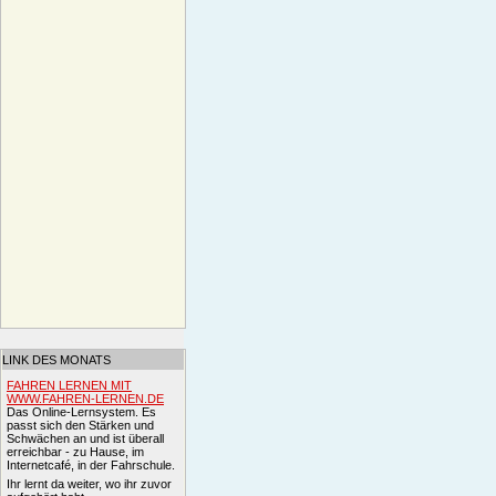
LINK DES MONATS
FAHREN LERNEN MIT
WWW.FAHREN-LERNEN.DE
Das Online-Lernsystem. Es
passt sich den Stärken und
Schwächen an und ist überall
erreichbar - zu Hause, im
Internetcafé, in der Fahrschule.
Ihr lernt da weiter, wo ihr zuvor