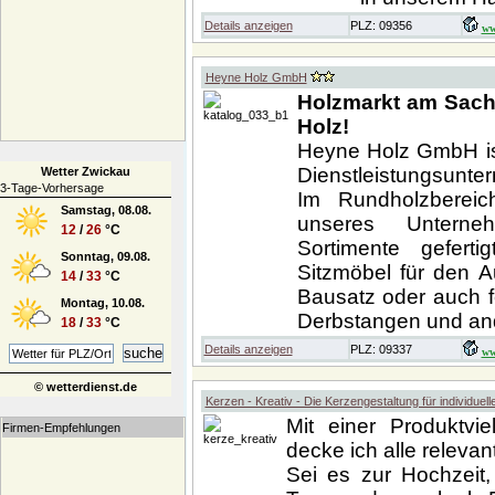
Details anzeigen
PLZ: 09356
ww
Heyne Holz GmbH
Holzmarkt am Sachs
Holz!
Heyne Holz GmbH ist
Dienstleistungsunte
Wetter Zwickau
3-Tage-Vorhersage
Im Rundholzbereic
Samstag, 08.08.
unseres Unterne
12
/
26
°C
Sortimente gefert
Sonntag, 09.08.
Sitzmöbel für den 
14
/
33
°C
Bausatz oder auch f
Montag, 10.08.
Derbstangen und and
18
/
33
°C
Details anzeigen
PLZ: 09337
ww
© wetterdienst.de
Kerzen - Kreativ - Die Kerzengestaltung für individuel
Mit einer Produktvie
Firmen-Empfehlungen
decke ich alle releva
Sei es zur Hochzeit