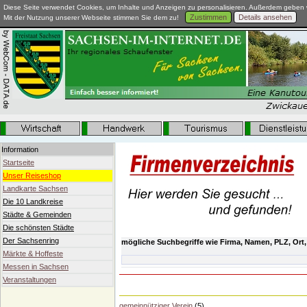
Diese Seite verwendet Cookies, um Inhalte und Anzeigen zu personalisieren. Außerdem geben w
Zustimmen
Details ansehen
Mit der Nutzung unserer Webseite stimmen Sie dem zu!
Information
Startseite
Unser Reiseshop
Landkarte Sachsen
Die 10 Landkreise
Städte & Gemeinden
Die schönsten Städte
Der Sachsenring
mögliche Suchbegriffe wie Firma, Namen, PLZ, Ort,
Märkte & Hoffeste
Messen in Sachsen
Veranstaltungen
gemeinnütziger Verein
(5)