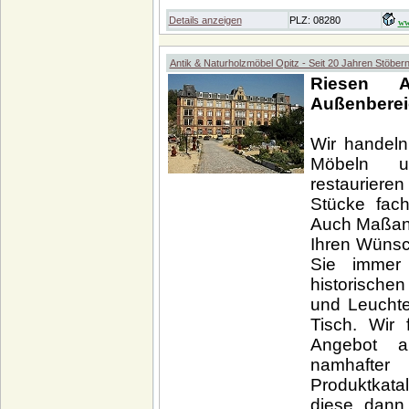
Details anzeigen
PLZ: 08280
ww
Antik & Naturholzmöbel Opitz - Seit 20 Jahren Stöber
Riesen 
Außenberei
Wir handeln 
Möbeln un
restauriere
Stücke fach
Auch Maßan
Ihren Wünsc
Sie immer
historische
und Leuchte
Tisch. Wir 
Angebot a
namhafter
Produktkata
diese dann