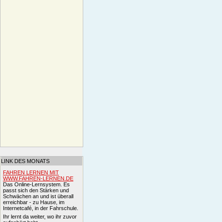
LINK DES MONATS
FAHREN LERNEN MIT
WWW.FAHREN-LERNEN.DE
Das Online-Lernsystem. Es
passt sich den Stärken und
Schwächen an und ist überall
erreichbar - zu Hause, im
Internetcafé, in der Fahrschule.
Ihr lernt da weiter, wo ihr zuvor