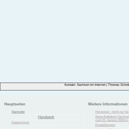
Kontakt: Sachsen-im-Internet | Thomas Schott
Hauptseiten
Weitere Informationen
Startseite
Horoskop - nicht nur fü
Handwerk
Neue Aufteilung Sachse
zum 01. August 2008 in 
Datenschutz
Empfehlungen