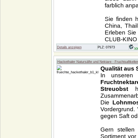
farblich anp
Sie finden 
China, Thai
Erleben Sie
CLUB-KINO 
Details anzeigen
PLZ: 07973
ww
Hackethaler Natursäfte und Nektare - Fruchtsaftkelte
Qualität aus
In unsere
Fruchtnek
Streuobst
Zusammenarbe
Die
Lohnmos
Vordergrund. 
gegen Saft ode
Gern stellen
Sortiment vor