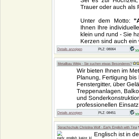
Sei es zur Hochzeit
Trauer oder auch als 
Unter dem Motto:
"
Ihnen Ihre individuel
klein und rund - Sie h
Kerzen sind auch ein 
Details anzeigen
PLZ: 08064
ww
Metallbau Wittig - Sie suchen etwas Besonderes?
Wir bieten Ihnen im Me
Planung, Fertigung bis
Fenstergitter, über Ge
Treppenanlagen, Balkon
und Sonderkonstruktion
professionellen Einsatz
Details anzeigen
PLZ: 08451
ww
Sprachschule Christina Wolf - Early English with Tina
Englisch ist in d