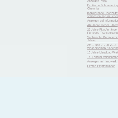
Anzeigen Portal
Exotische Schmetterlin
Chemnitz
Inspirierende Hochzeitsfl
schönsten Tag im Leben
Anzeigen auf Informatio
Alle Jahre wieder - Aller
22 Jahre Pkw Anhänger 
Für jedes Transportpro
Sächsische Dampfschiffa
Jahren
Am 1. und 2. Juni 2013 
Wasserschloß Klaffenb
10 Jahre Metallbau Witt
14. Februar Valentinsta
Anzeigen im Handwerk
Firmen-Empfehlungen