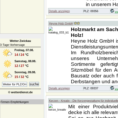
in unserem H
Details anzeigen
PLZ: 09356
ww
Heyne Holz GmbH
Holzmarkt am Sachs
Holz!
Heyne Holz GmbH ist
Wetter Zwickau
3-Tage-Vorhersage
Dienstleistungsunte
Freitag, 07.08.
Im Rundholzbereic
14
/
24
°C
unseres Unterne
Samstag, 08.08.
Sortimente gefert
12
/
27
°C
Sitzmöbel für den 
Sonntag, 09.08.
Bausatz oder auch f
15
/
32
°C
Derbstangen und and
Details anzeigen
PLZ: 09337
ww
© wetterdienst.de
Kerzen - Kreativ - Die Kerzengestaltung für individuel
Firmen-Empfehlungen
Mit einer Produktvie
decke ich alle releva