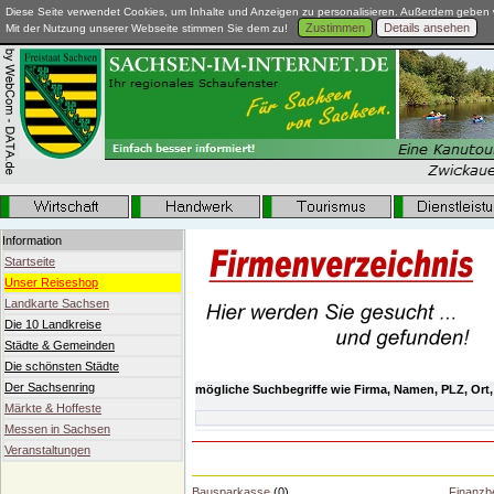
Diese Seite verwendet Cookies, um Inhalte und Anzeigen zu personalisieren. Außerdem geben w
Zustimmen
Details ansehen
Mit der Nutzung unserer Webseite stimmen Sie dem zu!
Information
Startseite
Unser Reiseshop
Landkarte Sachsen
Die 10 Landkreise
Städte & Gemeinden
Die schönsten Städte
Der Sachsenring
mögliche Suchbegriffe wie Firma, Namen, PLZ, Ort,
Märkte & Hoffeste
Messen in Sachsen
Veranstaltungen
Bausparkasse
(0)
Finanzb