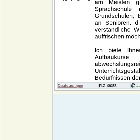
am Meisten ge
Sprachschule r
Grundschulen, 
an Senioren, di
verständliche W
auffrischen möch
Ich biete Ihn
Aufbaukurs
abwechslungsr
Unterrichtsgest
Bedürfnissen der
Details anzeigen
PLZ: 09353
ww