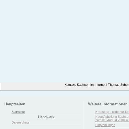
Kontakt: Sachsen-im-Internet | Thomas Schott
Hauptseiten
Weitere Informationen
Startseite
Horoskop - nicht nur fü
Handwerk
Neue Aufteilung Sachse
zum 01. August 2008 in 
Datenschutz
Empfehlungen