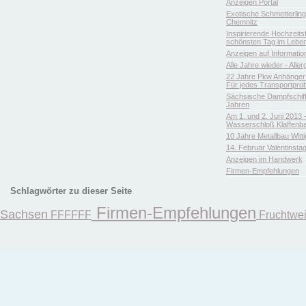
Anzeigen Portal
Exotische Schmetterlin
Chemnitz
Inspirierende Hochzeitsfl
schönsten Tag im Leben
Anzeigen auf Informatio
Alle Jahre wieder - Aller
22 Jahre Pkw Anhänger 
Für jedes Transportpro
Sächsische Dampfschiffa
Jahren
Am 1. und 2. Juni 2013 
Wasserschloß Klaffenb
10 Jahre Metallbau Witt
14. Februar Valentinsta
Anzeigen im Handwerk
Firmen-Empfehlungen
Schlagwörter zu dieser Seite
Firmen-Empfehlungen
Sachsen
FFFFFF
Fruchtwe