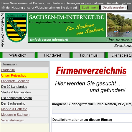
Diese Seite verwendet Cookies, um Inhalte und Anzeigen zu personalisieren. Außerdem geben w
Zustimmen
Details ansehen
Mit der Nutzung unserer Webseite stimmen Sie dem zu!
Information
Startseite
Unser Reiseshop
Landkarte Sachsen
Die 10 Landkreise
Städte & Gemeinden
Die schönsten Städte
Der Sachsenring
mögliche Suchbegriffe wie Firma, Namen, PLZ, Ort,
Märkte & Hoffeste
Messen in Sachsen
Detailinformationen zu diesem Eintrag
Veranstaltungen