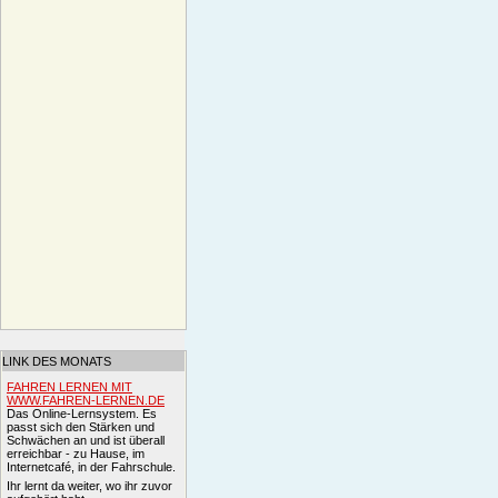
LINK DES MONATS
FAHREN LERNEN MIT
WWW.FAHREN-LERNEN.DE
Das Online-Lernsystem. Es
passt sich den Stärken und
Schwächen an und ist überall
erreichbar - zu Hause, im
Internetcafé, in der Fahrschule.
Ihr lernt da weiter, wo ihr zuvor