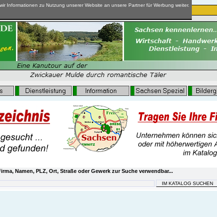
ir Informationen zu Nutzung unserer Website an unsere Partner für Werbung weiter.
irma, Namen, PLZ, Ort, Straße oder Gewerk zur Suche verwendbar...