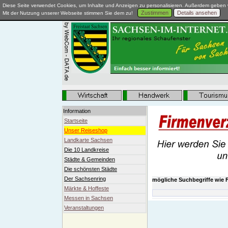
Diese Seite verwendet Cookies, um Inhalte und Anzeigen zu personalisieren. Außerdem geben w
Zustimmen
Details ansehen
Mit der Nutzung unserer Webseite stimmen Sie dem zu!
Information
Startseite
Unser Reiseshop
Landkarte Sachsen
Die 10 Landkreise
Städte & Gemeinden
Die schönsten Städte
Der Sachsenring
mögliche Suchbegriffe wie F
Märkte & Hoffeste
Messen in Sachsen
Veranstaltungen