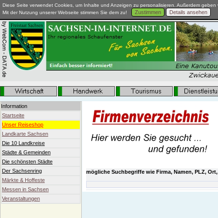
Diese Seite verwendet Cookies, um Inhalte und Anzeigen zu personalisieren. Außerdem geben w
Zustimmen
Details ansehen
Mit der Nutzung unserer Webseite stimmen Sie dem zu!
Information
Startseite
Unser Reiseshop
Landkarte Sachsen
Die 10 Landkreise
Städte & Gemeinden
Die schönsten Städte
Der Sachsenring
mögliche Suchbegriffe wie Firma, Namen, PLZ, Ort,
Märkte & Hoffeste
Messen in Sachsen
Veranstaltungen