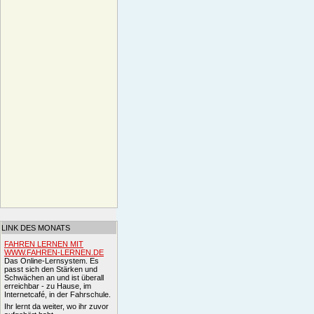
LINK DES MONATS
FAHREN LERNEN MIT
WWW.FAHREN-LERNEN.DE
Das Online-Lernsystem. Es
passt sich den Stärken und
Schwächen an und ist überall
erreichbar - zu Hause, im
Internetcafé, in der Fahrschule.
Ihr lernt da weiter, wo ihr zuvor