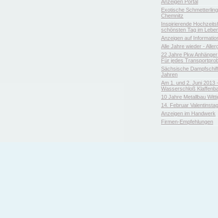
Anzeigen Portal
Exotische Schmetterlin
Chemnitz
Inspirierende Hochzeitsfl
schönsten Tag im Leben
Anzeigen auf Informatio
Alle Jahre wieder - Aller
22 Jahre Pkw Anhänger 
Für jedes Transportpro
Sächsische Dampfschiffa
Jahren
Am 1. und 2. Juni 2013 
Wasserschloß Klaffenb
10 Jahre Metallbau Witt
14. Februar Valentinsta
Anzeigen im Handwerk
Firmen-Empfehlungen