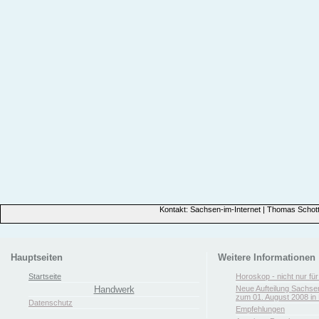
Kontakt: Sachsen-im-Internet | Thomas Schott
Hauptseiten
Weitere Informationen
Startseite
Horoskop - nicht nur fü
Handwerk
Neue Aufteilung Sachse
zum 01. August 2008 in 
Datenschutz
Empfehlungen