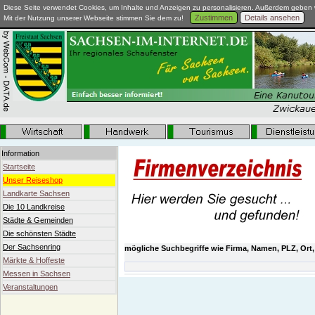
Diese Seite verwendet Cookies, um Inhalte und Anzeigen zu personalisieren. Außerdem geben w
Zustimmen
Details ansehen
Mit der Nutzung unserer Webseite stimmen Sie dem zu!
Information
Startseite
Unser Reiseshop
Landkarte Sachsen
Die 10 Landkreise
Städte & Gemeinden
Die schönsten Städte
Der Sachsenring
mögliche Suchbegriffe wie Firma, Namen, PLZ, Ort,
Märkte & Hoffeste
Messen in Sachsen
Veranstaltungen