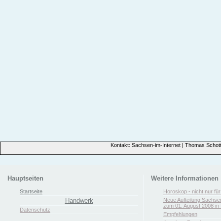
Kontakt: Sachsen-im-Internet | Thomas Schott
Hauptseiten
Weitere Informationen
Startseite
Horoskop - nicht nur fü
Handwerk
Neue Aufteilung Sachse
zum 01. August 2008 in 
Datenschutz
Empfehlungen