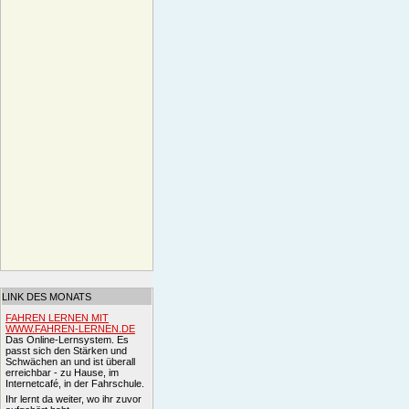
LINK DES MONATS
FAHREN LERNEN MIT
WWW.FAHREN-LERNEN.DE
Das Online-Lernsystem. Es
passt sich den Stärken und
Schwächen an und ist überall
erreichbar - zu Hause, im
Internetcafé, in der Fahrschule.
Ihr lernt da weiter, wo ihr zuvor