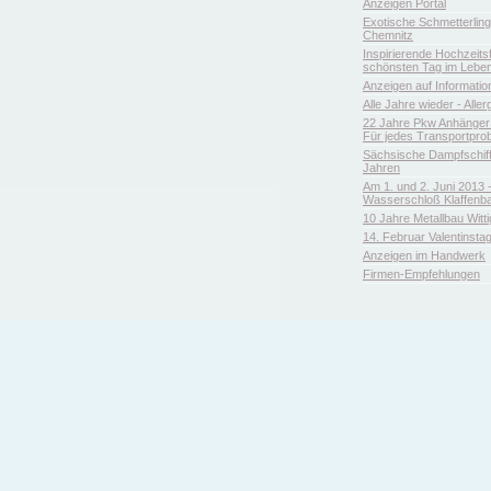
Anzeigen Portal
Exotische Schmetterlin
Chemnitz
Inspirierende Hochzeitsfl
schönsten Tag im Leben
Anzeigen auf Informatio
Alle Jahre wieder - Aller
22 Jahre Pkw Anhänger 
Für jedes Transportpro
Sächsische Dampfschiffa
Jahren
Am 1. und 2. Juni 2013 
Wasserschloß Klaffenb
10 Jahre Metallbau Witt
14. Februar Valentinsta
Anzeigen im Handwerk
Firmen-Empfehlungen