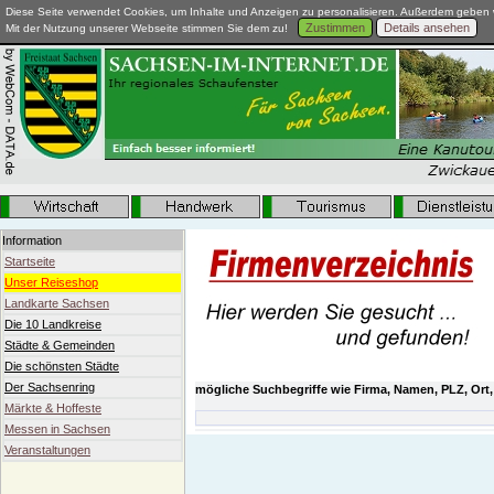
Diese Seite verwendet Cookies, um Inhalte und Anzeigen zu personalisieren. Außerdem geben w
Zustimmen
Details ansehen
Mit der Nutzung unserer Webseite stimmen Sie dem zu!
Information
Startseite
Unser Reiseshop
Landkarte Sachsen
Die 10 Landkreise
Städte & Gemeinden
Die schönsten Städte
Der Sachsenring
mögliche Suchbegriffe wie Firma, Namen, PLZ, Ort,
Märkte & Hoffeste
Messen in Sachsen
Veranstaltungen