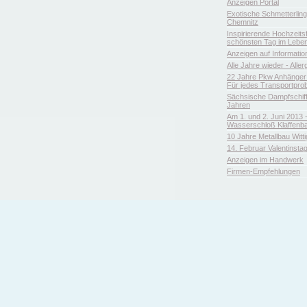
Anzeigen Portal
Exotische Schmetterlin
Chemnitz
Inspirierende Hochzeitsfl
schönsten Tag im Leben
Anzeigen auf Informatio
Alle Jahre wieder - Aller
22 Jahre Pkw Anhänger 
Für jedes Transportpro
Sächsische Dampfschiffa
Jahren
Am 1. und 2. Juni 2013 
Wasserschloß Klaffenb
10 Jahre Metallbau Witt
14. Februar Valentinsta
Anzeigen im Handwerk
Firmen-Empfehlungen