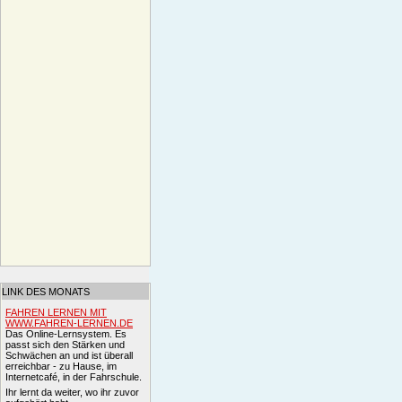
LINK DES MONATS
FAHREN LERNEN MIT
WWW.FAHREN-LERNEN.DE
Das Online-Lernsystem. Es
passt sich den Stärken und
Schwächen an und ist überall
erreichbar - zu Hause, im
Internetcafé, in der Fahrschule.
Ihr lernt da weiter, wo ihr zuvor