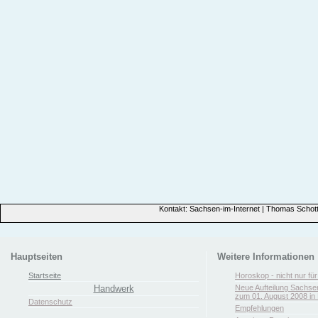
Kontakt: Sachsen-im-Internet | Thomas Schott
Hauptseiten
Weitere Informationen
Startseite
Horoskop - nicht nur fü
Handwerk
Neue Aufteilung Sachse
zum 01. August 2008 in 
Datenschutz
Empfehlungen