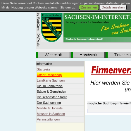
Diese Seite verwendet Cookies, um Inhalte und Anzeigen zu personalisieren. Außerdem geben w
Zustimmen
Details ansehen
Mit der Nutzung unserer Webseite stimmen Sie dem zu!
Information
Startseite
Unser Reiseshop
Landkarte Sachsen
Die 10 Landkreise
Städte & Gemeinden
Die schönsten Städte
Der Sachsenring
mögliche Suchbegriffe wie F
Märkte & Hoffeste
Messen in Sachsen
Veranstaltungen