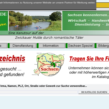
ir Informationen zu Nutzung unserer Website an unsere Partner für Werbung weiter.
irma, Namen, PLZ, Ort, Straße oder Gewerk zur Suche verwendbar...