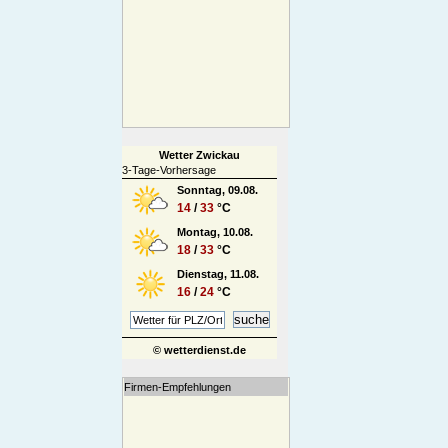
Wetter Zwickau
3-Tage-Vorhersage
Sonntag, 09.08.
14
/
33
°C
Montag, 10.08.
18
/
33
°C
Dienstag, 11.08.
16
/
24
°C
© wetterdienst.de
Firmen-Empfehlungen