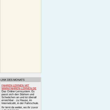
LINK DES MONATS
FAHREN LERNEN MIT
WWW.FAHREN-LERNEN.DE
Das Online-Lernsystem. Es
passt sich den Stärken und
Schwächen an und ist überall
erreichbar - zu Hause, im
Internetcafé, in der Fahrschule.
Ihr lernt da weiter, wo ihr zuvor