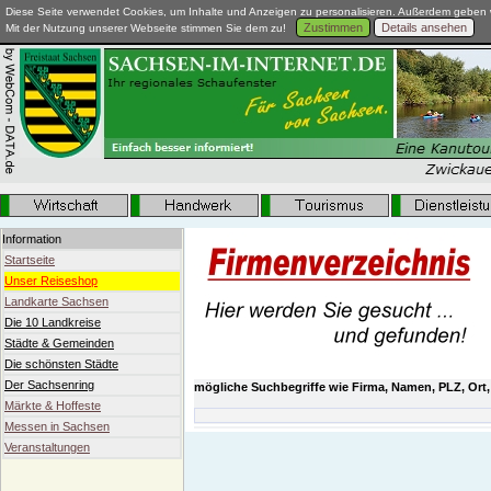
Diese Seite verwendet Cookies, um Inhalte und Anzeigen zu personalisieren. Außerdem geben w
Zustimmen
Details ansehen
Mit der Nutzung unserer Webseite stimmen Sie dem zu!
Information
Startseite
Unser Reiseshop
Landkarte Sachsen
Die 10 Landkreise
Städte & Gemeinden
Die schönsten Städte
Der Sachsenring
mögliche Suchbegriffe wie Firma, Namen, PLZ, Ort,
Märkte & Hoffeste
Messen in Sachsen
Veranstaltungen