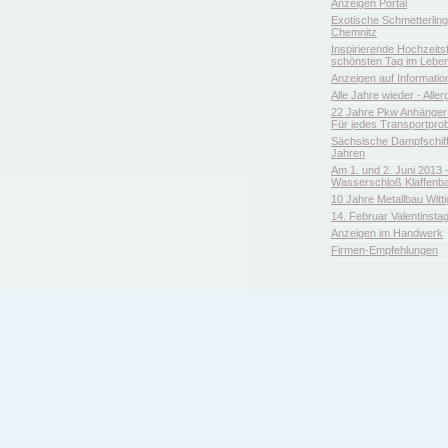
Anzeigen Portal
Exotische Schmetterlin
Chemnitz
Inspirierende Hochzeitsfl
schönsten Tag im Leben
Anzeigen auf Informatio
Alle Jahre wieder - Aller
22 Jahre Pkw Anhänger 
Für jedes Transportpro
Sächsische Dampfschiffa
Jahren
Am 1. und 2. Juni 2013 
Wasserschloß Klaffenb
10 Jahre Metallbau Witt
14. Februar Valentinsta
Anzeigen im Handwerk
Firmen-Empfehlungen