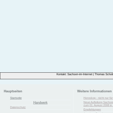
Kontakt: Sachsen-im-Internet | Thomas Schott
Hauptseiten
Weitere Informationen
Startseite
Horoskop - nicht nur fü
Handwerk
Neue Aufteilung Sachse
zum 01. August 2008 in 
Datenschutz
Empfehlungen