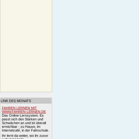
LINK DES MONATS
FAHREN LERNEN MIT
WWW.FAHREN-LERNEN.DE
Das Online-Lernsystem. Es
passt sich den Stärken und
Schwächen an und ist überall
erreichbar - zu Hause, im
Internetcafé, in der Fahrschule.
Ihr lernt da weiter, wo ihr zuvor