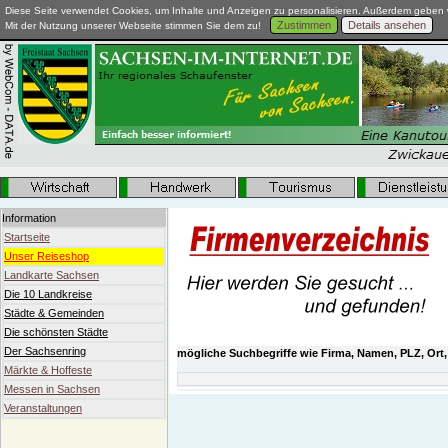
Diese Seite verwendet Cookies, um Inhalte und Anzeigen zu personalisieren. Außerdem geben w
Zustimmen
Details ansehen
Mit der Nutzung unserer Webseite stimmen Sie dem zu!
Information
Startseite
Unser Reiseshop
Landkarte Sachsen
Die 10 Landkreise
Städte & Gemeinden
Die schönsten Städte
Der Sachsenring
mögliche Suchbegriffe wie Firma, Namen, PLZ, Ort,
Märkte & Hoffeste
Messen in Sachsen
Veranstaltungen