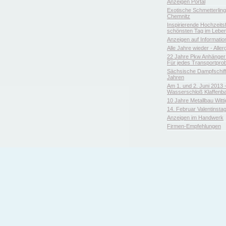
Anzeigen Portal
Exotische Schmetterlin
Chemnitz
Inspirierende Hochzeitsfl
schönsten Tag im Leben
Anzeigen auf Informatio
Alle Jahre wieder - Aller
22 Jahre Pkw Anhänger 
Für jedes Transportpro
Sächsische Dampfschiffa
Jahren
Am 1. und 2. Juni 2013 
Wasserschloß Klaffenb
10 Jahre Metallbau Witt
14. Februar Valentinsta
Anzeigen im Handwerk
Firmen-Empfehlungen