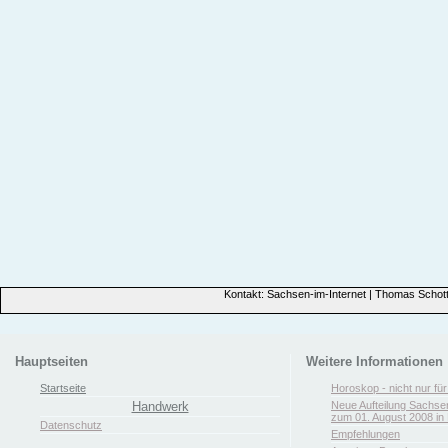
Kontakt: Sachsen-im-Internet | Thomas Schott
Hauptseiten
Weitere Informationen
Startseite
Horoskop - nicht nur fü
Handwerk
Neue Aufteilung Sachse
zum 01. August 2008 in 
Datenschutz
Empfehlungen