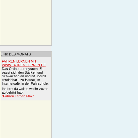
LINK DES MONATS
FAHREN LERNEN MIT
WWW.FAHREN-LERNEN.DE
Das Online-Lernsystem. Es
passt sich den Stärken und
Schwächen an und ist überall
erreichbar - zu Hause, im
Internetcafé, in der Fahrschule.
Ihr lernt da weiter, wo ihr zuvor
aufgehört habt.
"Fahren Lernen Max"