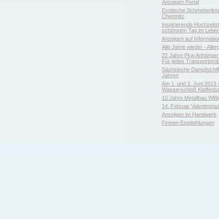
Anzeigen Portal
Exotische Schmetterlin
Chemnitz
Inspirierende Hochzeitsfl
schönsten Tag im Leben
Anzeigen auf Informatio
Alle Jahre wieder - Aller
22 Jahre Pkw Anhänger 
Für jedes Transportpro
Sächsische Dampfschiffa
Jahren
Am 1. und 2. Juni 2013 
Wasserschloß Klaffenb
10 Jahre Metallbau Witt
14. Februar Valentinsta
Anzeigen im Handwerk
Firmen-Empfehlungen