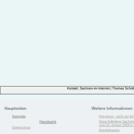
Kontakt: Sachsen-im-Internet | Thomas Schott
Hauptseiten
Weitere Informationen
Startseite
Horoskop - nicht nur fü
Handwerk
Neue Aufteilung Sachse
zum 01. August 2008 in 
Datenschutz
Empfehlungen