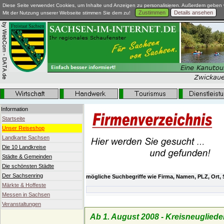
Diese Seite verwendet Cookies, um Inhalte und Anzeigen zu personalisieren. Außerdem geben w
Zustimmen
Details ansehen
Mit der Nutzung unserer Webseite stimmen Sie dem zu!
Information
Startseite
Unser Reiseshop
Landkarte Sachsen
Die 10 Landkreise
Städte & Gemeinden
Die schönsten Städte
Der Sachsenring
mögliche Suchbegriffe wie Firma, Namen, PLZ, Ort, 
Märkte & Hoffeste
Messen in Sachsen
Neue Aufteilung Sachsens
Veranstaltungen
Ab 1. August 2008 - Kreisneuglied